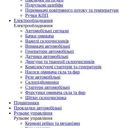
Підрульові шлейфи
Перемикачі повітряного потоку та температури
Ручки КПП
Електрообладнання
Електрообладнання
Автомобільні сигнали
Бачки омивача
Важелі склоочисників
Вимикачі автомобільні
Генератори автомобільні
Датчики автомобільні
Двигуни та трапеції склоочисників
Комплектуючі стартерів та генераторів
Насоси омивача скла та фар
Реле автомобільні
Склопідйомники
Стартери автомобільні
Форсунки омивача скла та фар
Щітки склоочисника
Підшипники
Прокладки автомобільні
Рульове управління
Рульове управління
Кермові рейки та механізми