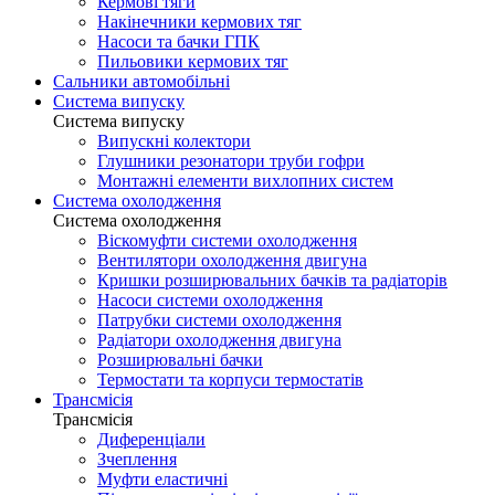
Кермові тяги
Накінечники кермових тяг
Насоси та бачки ГПК
Пильовики кермових тяг
Сальники автомобільні
Система випуску
Система випуску
Випускні колектори
Глушники резонатори труби гофри
Монтажні елементи вихлопних систем
Система охолодження
Система охолодження
Віскомуфти системи охолодження
Вентилятори охолодження двигуна
Кришки розширювальних бачків та радіаторів
Насоси системи охолодження
Патрубки системи охолодження
Радіатори охолодження двигуна
Розширювальні бачки
Термостати та корпуси термостатів
Трансмісія
Трансмісія
Диференціали
Зчеплення
Муфти еластичні