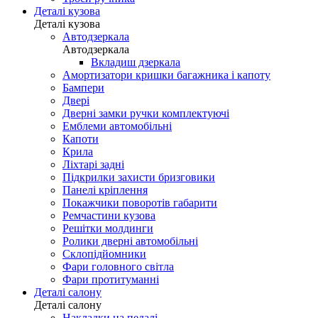
Деталі кузова
Деталі кузова
Автодзеркала
Автодзеркала
Вкладиш дзеркала
Амортизатори кришки багажника і капоту
Бампери
Двері
Дверні замки ручки комплектуючі
Емблеми автомобільні
Капоти
Крила
Ліхтарі задні
Підкрилки захисти бризговики
Панелі кріплення
Покажчики поворотів габарити
Ремчастини кузова
Решітки молдинги
Ролики дверні автомобільні
Склопідйомники
Фари головного світла
Фари протитуманні
Деталі салону
Деталі салону
Накладки на педалі