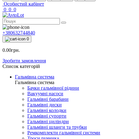
Особистий кабінет
0
0
0
+380632744840
0
0.00грн.
Зробити замовлення
Список категорій
Гальмівна система
Гальмівна система
Бачки гальмівної рідини
Вакуумні насоси
Гальмівні барабани
Гальмівні диски
Гальмівні колодки
Гальмівні супорти
Гальмівні циліндри
Гальмівні шланги та трубки
Ремкомплекти гальмівної системи
Троси ручника