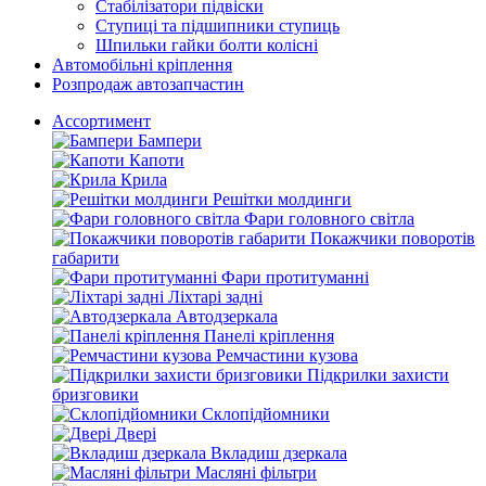
Стабілізатори підвіски
Ступиці та підшипники ступиць
Шпильки гайки болти колісні
Автомобільні кріплення
Розпродаж автозапчастин
Ассортимент
Бампери
Капоти
Крила
Решітки молдинги
Фари головного світла
Покажчики поворотів
габарити
Фари протитуманні
Ліхтарі задні
Автодзеркала
Панелі кріплення
Ремчастини кузова
Підкрилки захисти
бризговики
Склопідйомники
Двері
Вкладиш дзеркала
Масляні фільтри