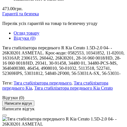
473.00грн.
Гарантії та безпека
Перелік усіх гарантій на товар та безпечну угоду
Огляд товару
Відгуки (0)
Тяга стабілізатора переднього R Kia Cerato 1.5D-2.0 04- -
26KI0201 ASMETAL. Крос-коди: 0582553, 10341852, 11-02010,
16316AP, 2306155, 260442, 26KI0201, 28-16 060 0018/HD, 28-
16 060 0018/HD, 29341, 30-91458, 34480 01, 34480-PCS-MS,
3640400380, 46454, 4908010, 50-01032, 5113518, 522741,
52369HPS, 53031812, 54840-2F000, 56-53031A-SX, 56-53031-
Теги:
Тяга стабілізатора переднього
,
Тяга стабілізатора
переднього Kia
,
Тяга стабілізатора переднього Kia Cerato
Відгуки (0)
Написати відгук
Написати відгук