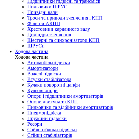
Підшипники підвісні та трансмісії
Пильовики ШРУС
Привідні вали
Троси та приводи зчеплення і КПП
Фільтри АКПП
Хрестовини карданного валу
Циліндри зчеплення
Шестерні та синхронізатори КПП
ШРУСи
Ходова частина
Ходова частина
Автомобільні диски
Амортизатори
Важелі підвіски
Втулки стабілізатора
Кулаки поворотні цапфи
Кульові опори
Опори і підшипники амортизаторів
Опори двигуна та КПП
Пильовики та відбійники амортизаторів
Пневмопідвіска
Пружини підвіски
Ресори
Сайлентблоки підвіски
Стійки стабілізаторів