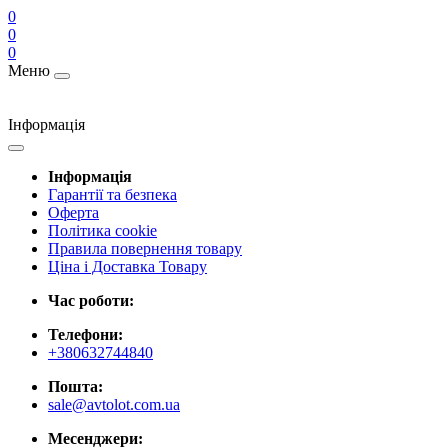
0
0
0
Меню
Інформація
Інформація
Гарантії та безпека
Оферта
Політика cookie
Правила повернення товару
Ціна і Доставка Товару
Час роботи:
Телефони:
+380632744840
Пошта:
sale@avtolot.com.ua
Месенджери: