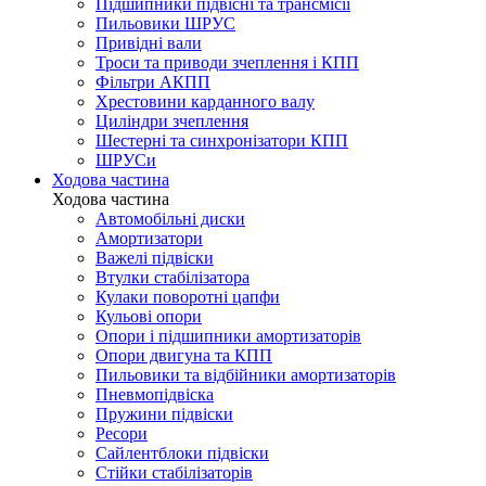
Підшипники підвісні та трансмісії
Пильовики ШРУС
Привідні вали
Троси та приводи зчеплення і КПП
Фільтри АКПП
Хрестовини карданного валу
Циліндри зчеплення
Шестерні та синхронізатори КПП
ШРУСи
Ходова частина
Ходова частина
Автомобільні диски
Амортизатори
Важелі підвіски
Втулки стабілізатора
Кулаки поворотні цапфи
Кульові опори
Опори і підшипники амортизаторів
Опори двигуна та КПП
Пильовики та відбійники амортизаторів
Пневмопідвіска
Пружини підвіски
Ресори
Сайлентблоки підвіски
Стійки стабілізаторів