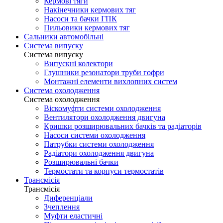
Кермові тяги
Накінечники кермових тяг
Насоси та бачки ГПК
Пильовики кермових тяг
Сальники автомобільні
Система випуску
Система випуску
Випускні колектори
Глушники резонатори труби гофри
Монтажні елементи вихлопних систем
Система охолодження
Система охолодження
Віскомуфти системи охолодження
Вентилятори охолодження двигуна
Кришки розширювальних бачків та радіаторів
Насоси системи охолодження
Патрубки системи охолодження
Радіатори охолодження двигуна
Розширювальні бачки
Термостати та корпуси термостатів
Трансмісія
Трансмісія
Диференціали
Зчеплення
Муфти еластичні