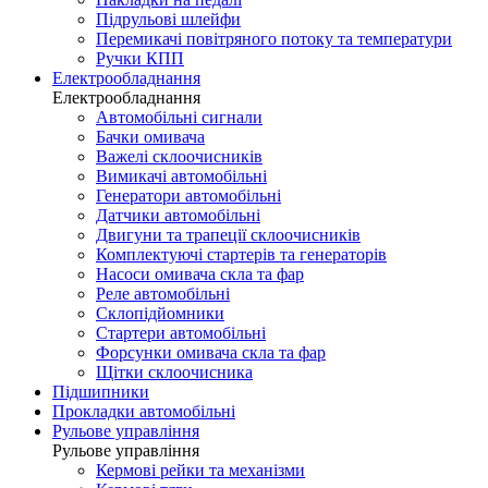
Підрульові шлейфи
Перемикачі повітряного потоку та температури
Ручки КПП
Електрообладнання
Електрообладнання
Автомобільні сигнали
Бачки омивача
Важелі склоочисників
Вимикачі автомобільні
Генератори автомобільні
Датчики автомобільні
Двигуни та трапеції склоочисників
Комплектуючі стартерів та генераторів
Насоси омивача скла та фар
Реле автомобільні
Склопідйомники
Стартери автомобільні
Форсунки омивача скла та фар
Щітки склоочисника
Підшипники
Прокладки автомобільні
Рульове управління
Рульове управління
Кермові рейки та механізми