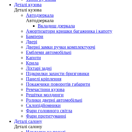
Деталі кузова
Деталі кузова
Автодзеркала
Автодзеркала
Вкладиш дзеркала
Амортизатори кришки багажника і капоту
Бампери
Двері
Дверні замки ручки комплектуючі
Емблеми автомобільні
Капоти
Крила
Ліхтарі задні
Підкрилки захисти бризговики
Панелі кріплення
Покажчики поворотів габарити
Ремчастини кузова
Решітки молдинги
Ролики дверні автомобільні
Склопідйомники
Фари головного світла
Фари протитуманні
Деталі салону
Деталі салону
Накладки на педалі