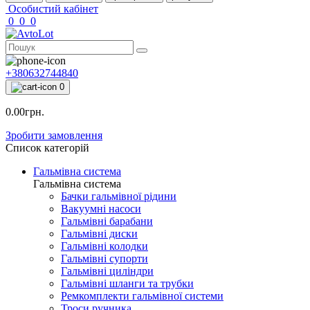
Особистий кабінет
0
0
0
+380632744840
0
0.00грн.
Зробити замовлення
Список категорій
Гальмівна система
Гальмівна система
Бачки гальмівної рідини
Вакуумні насоси
Гальмівні барабани
Гальмівні диски
Гальмівні колодки
Гальмівні супорти
Гальмівні циліндри
Гальмівні шланги та трубки
Ремкомплекти гальмівної системи
Троси ручника