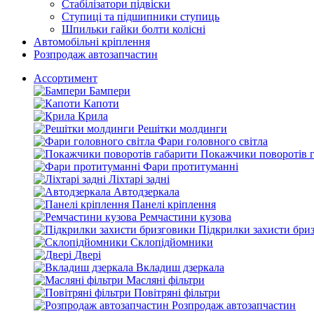
Стабілізатори підвіски
Ступиці та підшипники ступиць
Шпильки гайки болти колісні
Автомобільні кріплення
Розпродаж автозапчастин
Ассортимент
Бампери
Капоти
Крила
Решітки молдинги
Фари головного світла
Покажчики поворотів 
Фари протитуманні
Ліхтарі задні
Автодзеркала
Панелі кріплення
Ремчастини кузова
Підкрилки захисти бри
Склопідйомники
Двері
Вкладиш дзеркала
Масляні фільтри
Повітряні фільтри
Розпродаж автозапчастин