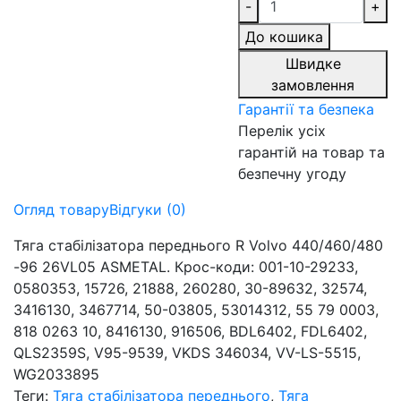
-
+
До кошика
Швидке
замовлення
Гарантії та безпека
Перелік усіх
гарантій на товар та
безпечну угоду
Огляд товару
Відгуки (0)
Тяга стабілізатора переднього R Volvo 440/460/480
-96 26VL05 ASMETAL. Крос-коди: 001-10-29233,
0580353, 15726, 21888, 260280, 30-89632, 32574,
3416130, 3467714, 50-03805, 53014312, 55 79 0003,
818 0263 10, 8416130, 916506, BDL6402, FDL6402,
QLS2359S, V95-9539, VKDS 346034, VV-LS-5515,
WG2033895
Теги:
Тяга стабілізатора переднього
,
Тяга