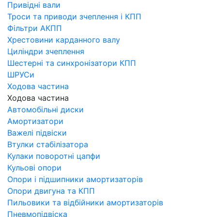
Привідні вали
Троси та приводи зчеплення і КПП
Фільтри АКПП
Хрестовини карданного валу
Циліндри зчеплення
Шестерні та синхронізатори КПП
ШРУСи
Ходова частина
Ходова частина
Автомобільні диски
Амортизатори
Важелі підвіски
Втулки стабілізатора
Кулаки поворотні цапфи
Кульові опори
Опори і підшипники амортизаторів
Опори двигуна та КПП
Пильовики та відбійники амортизаторів
Пневмопідвіска