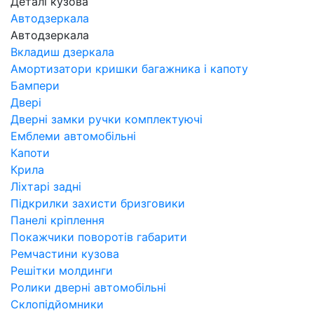
Деталі кузова
Автодзеркала
Автодзеркала
Вкладиш дзеркала
Амортизатори кришки багажника і капоту
Бампери
Двері
Дверні замки ручки комплектуючі
Емблеми автомобільні
Капоти
Крила
Ліхтарі задні
Підкрилки захисти бризговики
Панелі кріплення
Покажчики поворотів габарити
Ремчастини кузова
Решітки молдинги
Ролики дверні автомобільні
Склопідйомники