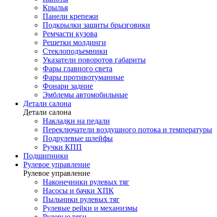
Крылья
Панели крепежи
Подкрылки защиты брызговики
Ремчасти кузова
Решетки молдинги
Стеклоподъемники
Указатели поворотов габариты
Фары главного света
Фары противотуманные
Фонари задние
Эмблемы автомобильные
Детали салона
Детали салона
Накладки на педали
Переключатели воздушного потока и температуры
Подрулевые шлейфы
Ручки КПП
Подшипники
Рулевое управление
Рулевое управление
Наконечники рулевых тяг
Насосы и бачки ХПК
Пыльники рулевых тяг
Рулевые рейки и механизмы
Рулевые тяги