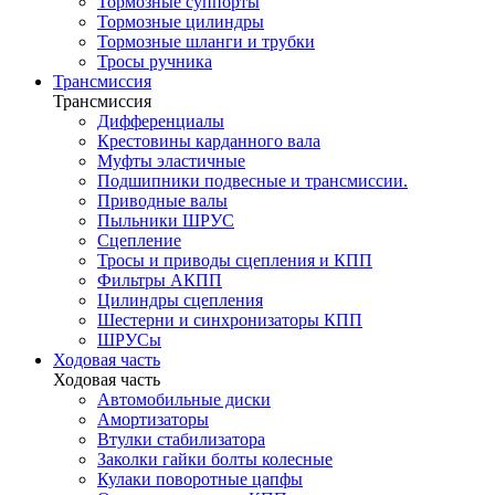
Тормозные суппорты
Тормозные цилиндры
Тормозные шланги и трубки
Тросы ручника
Трансмиссия
Трансмиссия
Дифференциалы
Крестовины карданного вала
Муфты эластичные
Подшипники подвесные и трансмиссии.
Приводные валы
Пыльники ШРУС
Сцепление
Тросы и приводы сцепления и КПП
Фильтры АКПП
Цилиндры сцепления
Шестерни и синхронизаторы КПП
ШРУСы
Ходовая часть
Ходовая часть
Автомобильные диски
Амортизаторы
Втулки стабилизатора
Заколки гайки болты колесные
Кулаки поворотные цапфы