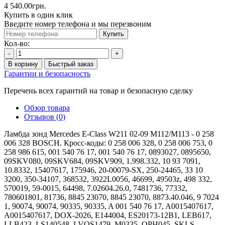
4 540.00грн.
Купить в один клик
Введите номер телефона и мы перезвоним
Купить
Кол-во:
-
+
В корзину
Быстрый заказ
Гарантии и безопасность
Перечень всех гарантий на товар и безопасную сделку
Обзор товара
Отзывов (0)
Ламбда зонд Mercedes E-Class W211 02-09 M112/M113 - 0 258
006 328 BOSCH. Кросс-коды: 0 258 006 328, 0 258 006 753, 0
258 986 615, 001 540 76 17, 001 540 76 17, 0893027, 0895650,
09SKV080, 09SKV684, 09SKV909, 1.998.332, 10 93 7091,
10.8332, 15407617, 175946, 20-00079-SX, 250-24465, 33 10
3200, 350-34107, 368532, 3922L0056, 46699, 49503z, 498 332,
570019, 59-0015, 64498, 7.02604.26.0, 7481736, 77332,
780601801, 81736, 8845 23070, 8845 23070, 8873.40.046, 9 7024
1, 90074, 90074, 90335, 90335, A 001 540 76 17, A0015407617,
A0015407617, DOX-2026, E144004, ES20173-12B1, LEB617,
LLB423, LS140548, LVOS1479, M0335, OPH045, SKLS-