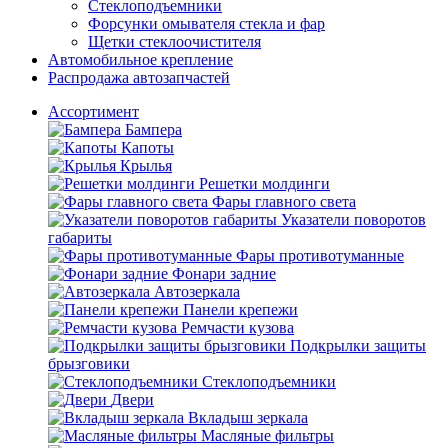
Стеклоподъемники
Форсунки омывателя стекла и фар
Щетки стеклоочистителя
Автомобильное крепление
Распродажа автозапчастей
Ассортимент
Бампера
Капоты
Крылья
Решетки молдинги
Фары главного света
Указатели поворотов
габариты
Фары противотуманные
Фонари задние
Автозеркала
Панели крепежи
Ремчасти кузова
Подкрылки защиты
брызговики
Стеклоподъемники
Двери
Вкладыш зеркала
Масляные фильтры