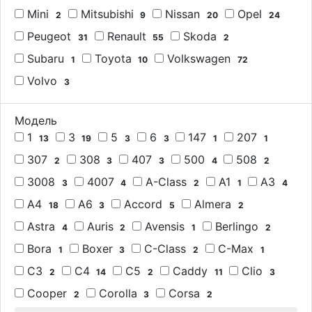
Mini
Mitsubishi
Nissan
Opel
2
9
20
24
Peugeot
Renault
Skoda
31
55
2
Subaru
Toyota
Volkswagen
1
10
72
Volvo
3
Модель
1
3
5
6
147
207
13
19
3
3
1
1
307
308
407
500
508
2
3
3
4
2
3008
4007
A-Class
A1
A3
3
4
2
1
4
A4
A6
Accord
Almera
18
3
5
2
Astra
Auris
Avensis
Berlingo
4
2
1
2
Bora
Boxer
C-Class
C-Max
1
3
2
1
C3
C4
C5
Caddy
Clio
2
14
2
11
3
Cooper
Corolla
Corsa
2
3
2