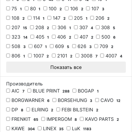
75
80
100
106
107
1
1
2
2
3
108
114
147
205
206
2
1
2
1
2
207
208
306
307
308
15
2
1
4
5
323
405
406
407
500
14
1
2
2
6
508
607
609
626
709
3
1
5
3
2
806
1007
2101
3008
4007
1
2
2
7
4
Показать все
Производитель
AIC
BLUE PRINT
BOGAP
7
288
1
BORGWARNER
BORSEHUNG
CAVO
6
3
12
DP
ELRING
FEBI BILSTEIN
8
2
2
FRENKIT
IMPERGOM
KAVO PARTS
65
8
2
KAWE
LINEX
LuK
304
35
1183