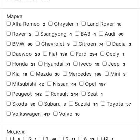
Марка
Alfa Romeo
Chrysler
Land Rover
2
1
16
Rover
Ssangyong
ВАЗ
Audi
2
4
4
60
BMW
Chevrolet
Citroen
Dacia
60
9
74
3
Daewoo
Fiat
Ford
Geely
20
139
294
1
Honda
Hyundai
Iveco
Jeep
21
71
19
3
Kia
Mazda
Mercedes
Mini
18
36
168
3
Mitsubishi
Nissan
Opel
42
44
197
Peugeot
Renault
Seat
142
244
1
Skoda
Subaru
Suzuki
Toyota
30
3
14
57
Volkswagen
Volvo
417
16
Модель
1
2
3
5
6
19
5
1
45
11
12
1