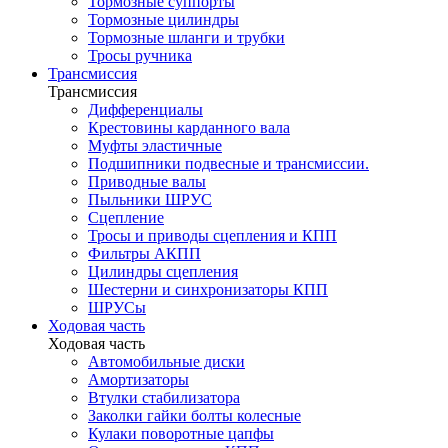
Тормозные суппорты
Тормозные цилиндры
Тормозные шланги и трубки
Тросы ручника
Трансмиссия
Трансмиссия
Дифференциалы
Крестовины карданного вала
Муфты эластичные
Подшипники подвесные и трансмиссии.
Приводные валы
Пыльники ШРУС
Сцепление
Тросы и приводы сцепления и КПП
Фильтры АКПП
Цилиндры сцепления
Шестерни и синхронизаторы КПП
ШРУСы
Ходовая часть
Ходовая часть
Автомобильные диски
Амортизаторы
Втулки стабилизатора
Заколки гайки болты колесные
Кулаки поворотные цапфы