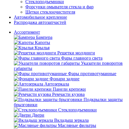
Стеклоподъемники
Форсунки омывателя стекла и фар
Щетки стеклоочистителя
Автомобильное крепление
Распродажа автозапчастей
Ассортимент
Бампера
Капоты
Крылья
Решетки молдинги
Фары главного света
Указатели поворотов
габариты
Фары противотуманные
Фонари задние
Автозеркала
Панели крепежи
Ремчасти кузова
Подкрылки защиты
брызговики
Стеклоподъемники
Двери
Вкладыш зеркала
Масляные фильтры