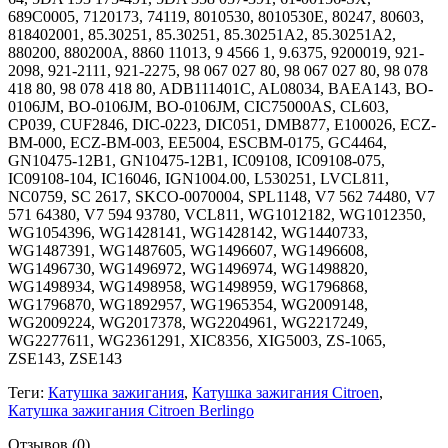
689C0005, 7120173, 74119, 8010530, 8010530E, 80247, 80603,
818402001, 85.30251, 85.30251, 85.30251A2, 85.30251A2,
880200, 880200A, 8860 11013, 9 4566 1, 9.6375, 9200019, 921-
2098, 921-2111, 921-2275, 98 067 027 80, 98 067 027 80, 98 078
418 80, 98 078 418 80, ADB111401C, AL08034, BAEA143, BO-
0106JM, BO-0106JM, BO-0106JM, CIC75000AS, CL603,
CP039, CUF2846, DIC-0223, DIC051, DMB877, E100026, ECZ-
BM-000, ECZ-BM-003, EE5004, ESCBM-0175, GC4464,
GN10475-12B1, GN10475-12B1, IC09108, IC09108-075,
IC09108-104, IC16046, IGN1004.00, L530251, LVCL811,
NC0759, SC 2617, SKCO-0070004, SPL1148, V7 562 74480, V7
571 64380, V7 594 93780, VCL811, WG1012182, WG1012350,
WG1054396, WG1428141, WG1428142, WG1440733,
WG1487391, WG1487605, WG1496607, WG1496608,
WG1496730, WG1496972, WG1496974, WG1498820,
WG1498934, WG1498958, WG1498959, WG1796868,
WG1796870, WG1892957, WG1965354, WG2009148,
WG2009224, WG2017378, WG2204961, WG2217249,
WG2277611, WG2361291, XIC8356, XIG5003, ZS-1065,
ZSE143, ZSE143
Теги:
Катушка зажигания
,
Катушка зажигания Citroen
,
Катушка зажигания Citroen Berlingo
Отзывов (0)