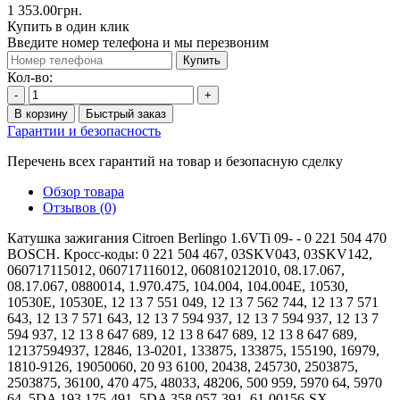
1 353.00грн.
Купить в один клик
Введите номер телефона и мы перезвоним
Купить
Кол-во:
-
+
В корзину
Быстрый заказ
Гарантии и безопасность
Перечень всех гарантий на товар и безопасную сделку
Обзор товара
Отзывов (0)
Катушка зажигания Citroen Berlingo 1.6VTi 09- - 0 221 504 470
BOSCH. Кросс-коды: 0 221 504 467, 03SKV043, 03SKV142,
060717115012, 060717116012, 060810212010, 08.17.067,
08.17.067, 0880014, 1.970.475, 104.004, 104.004E, 10530,
10530E, 10530E, 12 13 7 551 049, 12 13 7 562 744, 12 13 7 571
643, 12 13 7 571 643, 12 13 7 594 937, 12 13 7 594 937, 12 13 7
594 937, 12 13 8 647 689, 12 13 8 647 689, 12 13 8 647 689,
12137594937, 12846, 13-0201, 133875, 133875, 155190, 16979,
1810-9126, 19050060, 20 93 6100, 20438, 245730, 2503875,
2503875, 36100, 470 475, 48033, 48206, 500 959, 5970 64, 5970
64, 5DA 193 175-491, 5DA 358 057-391, 61-00156-SX,