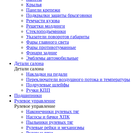
Крылья
Панели крепежи
Подкрылки защиты брызговики
Ремчасти кузова
Решетки молдинги
Стеклоподъемники
Указатели поворотов габариты
Фары главного света
Фары противотуманные
Фонари задние
Эмблемы автомобильные
Детали салона
Детали салона
Накладки на педали
Переключатели воздушного потока и температуры
Подрулевые шлейфы
Ручки КПП
Подшипники
Рулевое управление
Рулевое управление
Наконечники рулевых тяг
Насосы и бачки ХПК
Пыльники рулевых тяг
Рулевые рейки и механизмы
Рулевые тяги