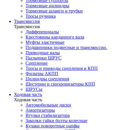
Тормозные суппорты
Тормозные цилиндры
Тормозные шланги и трубки
Тросы ручника
Трансмиссия
Трансмиссия
Дифференциалы
Крестовины карданного вала
Муфты эластичные
Подшипники подвесные и трансмиссии.
Приводные валы
Пыльники ШРУС
Сцепление
Тросы и приводы сцепления и КПП
Фильтры АКПП
Цилиндры сцепления
Шестерни и синхронизаторы КПП
ШРУСы
Ходовая часть
Ходовая часть
Автомобильные диски
Амортизаторы
Втулки стабилизатора
Заколки гайки болты колесные
Кулаки поворотные цапфы