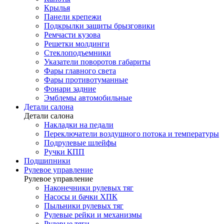
Крылья
Панели крепежи
Подкрылки защиты брызговики
Ремчасти кузова
Решетки молдинги
Стеклоподъемники
Указатели поворотов габариты
Фары главного света
Фары противотуманные
Фонари задние
Эмблемы автомобильные
Детали салона
Детали салона
Накладки на педали
Переключатели воздушного потока и температуры
Подрулевые шлейфы
Ручки КПП
Подшипники
Рулевое управление
Рулевое управление
Наконечники рулевых тяг
Насосы и бачки ХПК
Пыльники рулевых тяг
Рулевые рейки и механизмы
Рулевые тяги