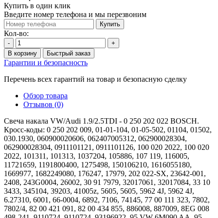
Купить в один клик
Введите номер телефона и мы перезвоним
Купить
Кол-во:
-
+
В корзину
Быстрый заказ
Гарантии и безопасность
Перечень всех гарантий на товар и безопасную сделку
Обзор товара
Отзывов (0)
Свеча накала VW/Audi 1.9/2.5TDI - 0 250 202 022 BOSCH.
Кросс-коды: 0 250 202 009, 01-01-104, 01-05-502, 01104, 01502,
030.1930, 060900020606, 062407005312, 062900028304,
062900028304, 0911101121, 0911101126, 100 020 2022, 100 020
2022, 101311, 101313, 1037204, 105886, 107 119, 116005,
11721659, 1191800400, 1275498, 150106210, 1616055180,
1669977, 1682249080, 176247, 17979, 202 022-SX, 23642-001,
2408, 243G0004, 26002, 30 91 7979, 32017061, 32017084, 33 10
3433, 345104, 39203, 41005z, 5605, 5605, 5962 4J, 5962 4J,
6.27310, 6001, 66-0004, 6892, 7106, 74145, 77 00 111 323, 7802,
7802/4, 82 00 421 091, 82 00 434 855, 886008, 887009, 8EG 008
498-241, 9110724, 9110724, 93196922, 95 VW 6M090 AA, 95