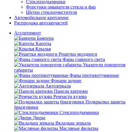
Стеклоподъемники
Форсунки омывателя стекла и фар
Щетки стеклоочистителя
Автомобильное крепление
Распродажа автозапчастей
Ассортимент
Бампера
Капоты
Крылья
Решетки молдинги
Фары главного света
Указатели поворотов
габариты
Фары противотуманные
Фонари задние
Автозеркала
Панели крепежи
Ремчасти кузова
Подкрылки защиты
брызговики
Стеклоподъемники
Двери
Вкладыш зеркала
Масляные фильтры