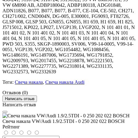
VW 6M090 AB, ADBP180042, ADBP180118, ADG01848,
ADN11826, B077, B077, B077, B-077, CE-104, CE-502, CH271,
CH271/002, CND004N, DG-005, E300001, FG9093, FT82726,
GLSP 008, GLSP 503, GN855, GN855, H1 659, H1 659, H1 825,
J5715012, KP022, LP027, LVGP139, LVGP202, N 101 401 01, N
101 401 02, N 101 401 02, N 101 401 03, N 101 401 04, N 101
401 04, N 101 401 05, N 101 401 05, N 101 401 05, N 101 401 05,
PWD 503, S355, SKGP-1890003, SV006, V99-14-0005, V99-14-
0051, VGP139, VGP202, WG1054482, WG1088456,
WG1486191, WG1497006, WG1735694, WG1791852,
WG2009793, WG2017455, WG2218878, WG2221503,
WG2271389, WG2277735, WG2318014, WG2331135,
WG2332573, WG2332639
Теги:
Свеча накала
,
Свеча накала Audi
Отзывов (0)
Написать отзыв
Написать отзыв
Свеча накала VW/Audi 1.9/2.5TDI - 0 250 202 022 BOSCH
Рейтинг