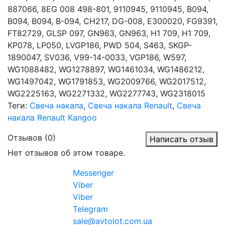
887066, 8EG 008 498-801, 9110945, 9110945, B094,
B094, B094, B-094, CH217, DG-008, E300020, FG9391,
FT82729, GLSP 097, GN963, GN963, H1 709, H1 709,
KP078, LP050, LVGP186, PWD 504, S463, SKGP-
1890047, SV036, V99-14-0033, VGP186, W597,
WG1088482, WG1278897, WG1461034, WG1486212,
WG1497042, WG1791853, WG2009766, WG2017512,
WG2225163, WG2271332, WG2277743, WG2318015
Теги:
Свеча накала
,
Свеча накала Renault
,
Свеча
накала Renault Kangoo
Отзывов (0)
Написать отзыв
Нет отзывов об этом товаре.
Messenger
Viber
Viber
Telegram
sale@avtolot.com.ua