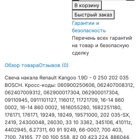
В корзину
Быстрый заказ
Гарантии и
безопасность
Перечень всех гарантий
на товар и безопасную
сделку
Обзор товара
Отзывов (0)
Свеча накала Renault Kangoo 1.9D - 0 250 202 035
BOSCH. Кросс-коды: 060900250606, 062407008312,
062407009312, 062900017304, 062900017304,
09110945, 0911101127, 116017, 11721709, 16-14 860
0002, 16-14 860 0002, 1616055280, 1682251180,
176171, 176171, 19249, 19249, 19571000, 202 035-SX,
2419, 243G0048, 26030, 33 10 3362, 345106, 41011z,
4402945, 6.27311, 60 91 9249, 66-0007, 700 403,
7100, 74165, 77 00 100 558, 82 00 423 224, 886044,