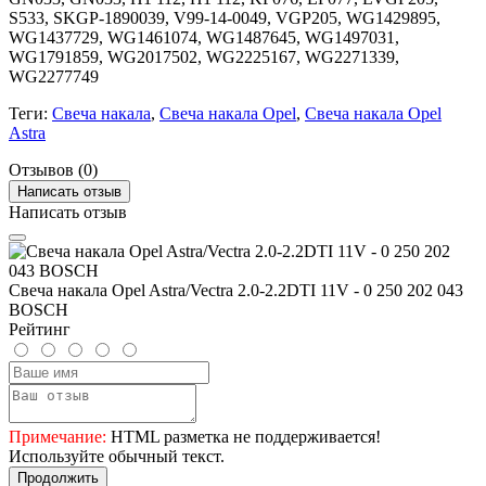
S533, SKGP-1890039, V99-14-0049, VGP205, WG1429895,
WG1437729, WG1461074, WG1487645, WG1497031,
WG1791859, WG2017502, WG2225167, WG2271339,
WG2277749
Теги:
Свеча накала
,
Свеча накала Opel
,
Свеча накала Opel
Astra
Отзывов (0)
Написать отзыв
Написать отзыв
Свеча накала Opel Astra/Vectra 2.0-2.2DTI 11V - 0 250 202 043
BOSCH
Рейтинг
Примечание:
HTML разметка не поддерживается!
Используйте обычный текст.
Продолжить