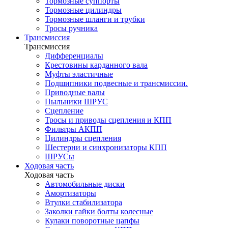
Тормозные суппорты
Тормозные цилиндры
Тормозные шланги и трубки
Тросы ручника
Трансмиссия
Трансмиссия
Дифференциалы
Крестовины карданного вала
Муфты эластичные
Подшипники подвесные и трансмиссии.
Приводные валы
Пыльники ШРУС
Сцепление
Тросы и приводы сцепления и КПП
Фильтры АКПП
Цилиндры сцепления
Шестерни и синхронизаторы КПП
ШРУСы
Ходовая часть
Ходовая часть
Автомобильные диски
Амортизаторы
Втулки стабилизатора
Заколки гайки болты колесные
Кулаки поворотные цапфы