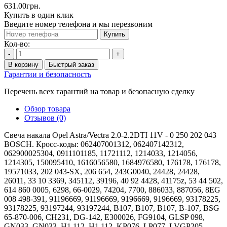
631.00грн.
Купить в один клик
Введите номер телефона и мы перезвоним
Купить
Кол-во:
-
+
В корзину
Быстрый заказ
Гарантии и безопасность
Перечень всех гарантий на товар и безопасную сделку
Обзор товара
Отзывов (0)
Свеча накала Opel Astra/Vectra 2.0-2.2DTI 11V - 0 250 202 043
BOSCH. Кросс-коды: 062407001312, 062407142312,
062900025304, 0911101185, 11721112, 1214033, 1214056,
1214305, 150095410, 1616056580, 1684976580, 176178, 176178,
19571033, 202 043-SX, 206 654, 243G0040, 24428, 24428,
26011, 33 10 3369, 345112, 39196, 40 92 4428, 41175z, 53 44 502,
614 860 0005, 6298, 66-0029, 74204, 7700, 886033, 887056, 8EG
008 498-391, 91196669, 91196669, 9196669, 9196669, 93178225,
93178225, 93197244, 93197244, B107, B107, B107, B-107, BSG
65-870-006, CH231, DG-142, E300026, FG9104, GLSP 098,
GN033, GN033, H1 112, H1 112, KP076, LP077, LVGP205,