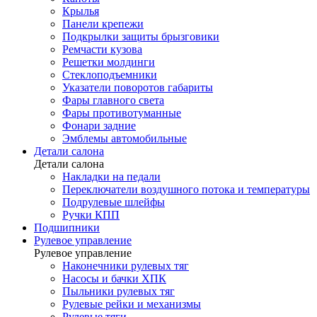
Крылья
Панели крепежи
Подкрылки защиты брызговики
Ремчасти кузова
Решетки молдинги
Стеклоподъемники
Указатели поворотов габариты
Фары главного света
Фары противотуманные
Фонари задние
Эмблемы автомобильные
Детали салона
Детали салона
Накладки на педали
Переключатели воздушного потока и температуры
Подрулевые шлейфы
Ручки КПП
Подшипники
Рулевое управление
Рулевое управление
Наконечники рулевых тяг
Насосы и бачки ХПК
Пыльники рулевых тяг
Рулевые рейки и механизмы
Рулевые тяги