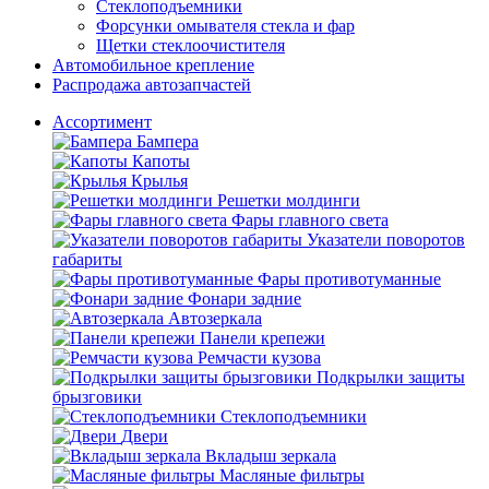
Стеклоподъемники
Форсунки омывателя стекла и фар
Щетки стеклоочистителя
Автомобильное крепление
Распродажа автозапчастей
Ассортимент
Бампера
Капоты
Крылья
Решетки молдинги
Фары главного света
Указатели поворотов
габариты
Фары противотуманные
Фонари задние
Автозеркала
Панели крепежи
Ремчасти кузова
Подкрылки защиты
брызговики
Стеклоподъемники
Двери
Вкладыш зеркала
Масляные фильтры