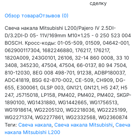
сделку
Обзор товара
Отзывов (0)
Свеча накала Mitsubishi L200/Pajero IV 2.5DI-
D/3.2DI-D 05- 11V/169mm M10x1.25 - 0 250 523 004
BOSCH. Кросс-коды: 01-05-509, 01509, 04642-001,
062900117304, 1682246880, 176217, 176217,
1820A009, 243G0101, 26106, 32-14 860 0008, 33 10
3408, 345230, 47504, 47504, 66-0137, 80 94 7504,
810-12030, 8EG 008 498-701, 91238, ADBP180037,
ADC41819, BSG 62-870-002, CE-509, CH909, DG-
655, E300061, GLSP 003, GN121, GN121, H5 247, H5
247, J5715018, LP158, PM402, PM402, PM402, SKGP-
1890100, WG1431880, WG1442665, WG1756513,
WG1918614, WG2205120, WG2218036, WG2225199,
WG2271374, WG2277861, WG2332568, WG2360874
Теги:
Свеча накала
,
Свеча накала Mitsubishi
,
Свеча
накала Mitsubishi L200