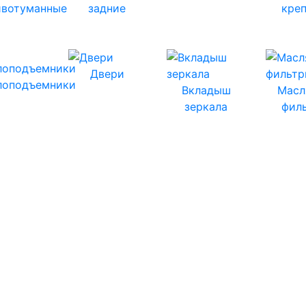
ивотуманные
задние
кре
Двери
лоподъемники
Вкладыш
Масл
зеркала
фил