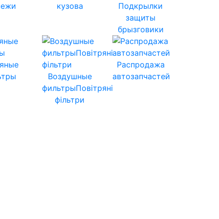
пежи
кузова
Подкрылки
защиты
брызговики
яные
Распродажа
ьтры
Воздушные
автозапчастей
фильтрыПовітряні
фільтри