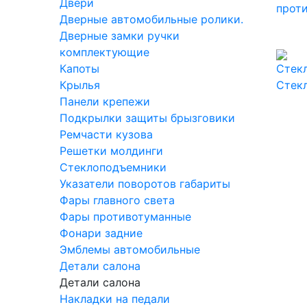
Двери
прот
Дверные автомобильные ролики.
Дверные замки ручки
комплектующие
Капоты
Крылья
Стек
Панели крепежи
Подкрылки защиты брызговики
Ремчасти кузова
Решетки молдинги
Стеклоподъемники
Указатели поворотов габариты
Фары главного света
Фары противотуманные
Фонари задние
Эмблемы автомобильные
Детали салона
Детали салона
Накладки на педали