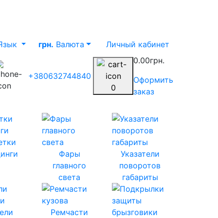
Язык
грн.
Валюта
Личный кабинет
0.00грн.
+380632744840
Оформить
0
заказ
етки
инги
Фары
Указатели
главного
поворотов
света
габариты
ели
Ремчасти