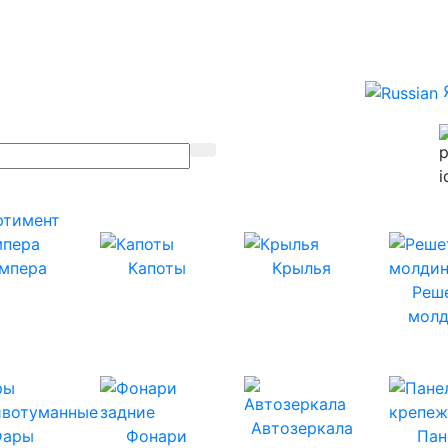
ртимент
мпера
Капоты
Крылья
Реш
молд
Автозеркала
Фары
Фонари
Пан