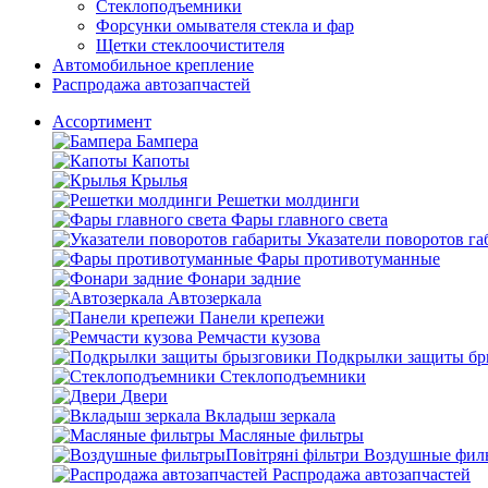
Стеклоподъемники
Форсунки омывателя стекла и фар
Щетки стеклоочистителя
Автомобильное крепление
Распродажа автозапчастей
Ассортимент
Бампера
Капоты
Крылья
Решетки молдинги
Фары главного света
Указатели поворотов г
Фары противотуманные
Фонари задние
Автозеркала
Панели крепежи
Ремчасти кузова
Подкрылки защиты бр
Стеклоподъемники
Двери
Вкладыш зеркала
Масляные фильтры
Воздушные филь
Распродажа автозапчастей