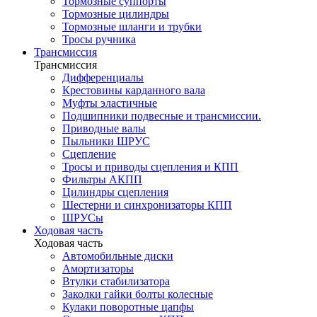
Тормозные суппорты
Тормозные цилиндры
Тормозные шланги и трубки
Тросы ручника
Трансмиссия
Трансмиссия
Дифференциалы
Крестовины карданного вала
Муфты эластичные
Подшипники подвесные и трансмиссии.
Приводные валы
Пыльники ШРУС
Сцепление
Тросы и приводы сцепления и КПП
Фильтры АКПП
Цилиндры сцепления
Шестерни и синхронизаторы КПП
ШРУСы
Ходовая часть
Ходовая часть
Автомобильные диски
Амортизаторы
Втулки стабилизатора
Заколки гайки болты колесные
Кулаки поворотные цапфы