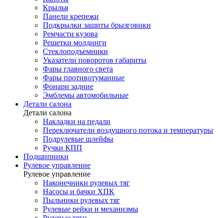
Крылья
Панели крепежи
Подкрылки защиты брызговики
Ремчасти кузова
Решетки молдинги
Стеклоподъемники
Указатели поворотов габариты
Фары главного света
Фары противотуманные
Фонари задние
Эмблемы автомобильные
Детали салона
Детали салона
Накладки на педали
Переключатели воздушного потока и температуры
Подрулевые шлейфы
Ручки КПП
Подшипники
Рулевое управление
Рулевое управление
Наконечники рулевых тяг
Насосы и бачки ХПК
Пыльники рулевых тяг
Рулевые рейки и механизмы
Рулевые тяги