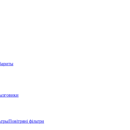
абариты
ызговики
трыПовітряні фільтри