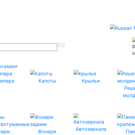
ртимент
мпера
Капоты
Крылья
Реш
молд
Автозеркала
Фары
Фонари
Пан