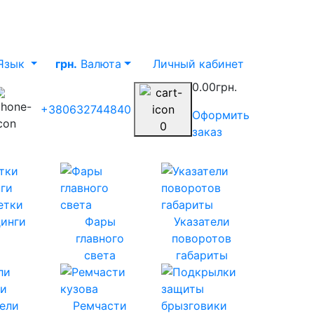
Язык
грн.
Валюта
Личный кабинет
0.00грн.
+380632744840
Оформить
0
заказ
етки
инги
Фары
Указатели
главного
поворотов
света
габариты
ели
Ремчасти