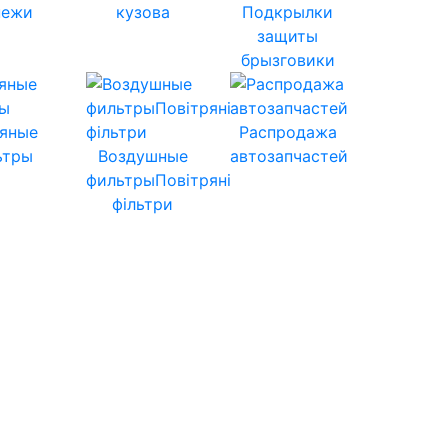
пежи
кузова
Подкрылки
защиты
брызговики
яные
Распродажа
ьтры
Воздушные
автозапчастей
фильтрыПовітряні
фільтри