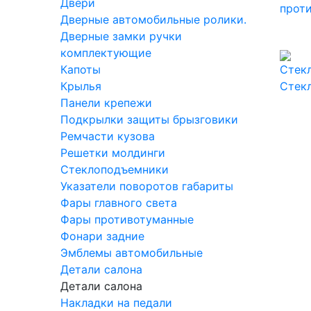
Двери
прот
Дверные автомобильные ролики.
Дверные замки ручки
комплектующие
Капоты
Крылья
Стек
Панели крепежи
Подкрылки защиты брызговики
Ремчасти кузова
Решетки молдинги
Стеклоподъемники
Указатели поворотов габариты
Фары главного света
Фары противотуманные
Фонари задние
Эмблемы автомобильные
Детали салона
Детали салона
Накладки на педали