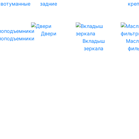
ивотуманные
задние
кре
Двери
лоподъемники
Вкладыш
Масл
зеркала
фил