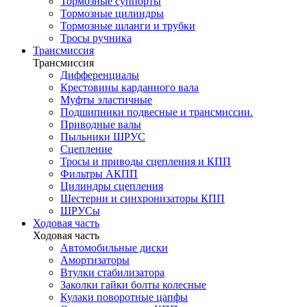
Тормозные суппорты
Тормозные цилиндры
Тормозные шланги и трубки
Тросы ручника
Трансмиссия
Трансмиссия
Дифференциалы
Крестовины карданного вала
Муфты эластичные
Подшипники подвесные и трансмиссии.
Приводные валы
Пыльники ШРУС
Сцепление
Тросы и приводы сцепления и КПП
Фильтры АКПП
Цилиндры сцепления
Шестерни и синхронизаторы КПП
ШРУСы
Ходовая часть
Ходовая часть
Автомобильные диски
Амортизаторы
Втулки стабилизатора
Заколки гайки болты колесные
Кулаки поворотные цапфы