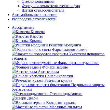
Стеклоподъемники
Форсунки омывателя стекла и фар
Щетки стеклоочистителя
Автомобильное крепление
Распродажа автозапчастей
Ассортимент
Бампера
Капоты
Крылья
Решетки молдинги
Фары главного света
Указатели поворотов
габариты
Фары противотуманные
Фонари задние
Автозеркала
Панели крепежи
Ремчасти кузова
Подкрылки защиты
брызговики
Стеклоподъемники
Двери
Вкладыш зеркала
Масляные фильтры