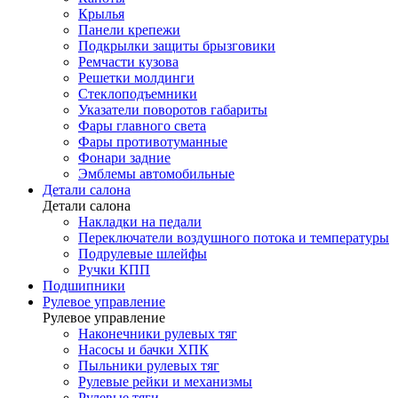
Крылья
Панели крепежи
Подкрылки защиты брызговики
Ремчасти кузова
Решетки молдинги
Стеклоподъемники
Указатели поворотов габариты
Фары главного света
Фары противотуманные
Фонари задние
Эмблемы автомобильные
Детали салона
Детали салона
Накладки на педали
Переключатели воздушного потока и температуры
Подрулевые шлейфы
Ручки КПП
Подшипники
Рулевое управление
Рулевое управление
Наконечники рулевых тяг
Насосы и бачки ХПК
Пыльники рулевых тяг
Рулевые рейки и механизмы
Рулевые тяги