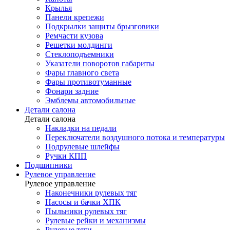
Крылья
Панели крепежи
Подкрылки защиты брызговики
Ремчасти кузова
Решетки молдинги
Стеклоподъемники
Указатели поворотов габариты
Фары главного света
Фары противотуманные
Фонари задние
Эмблемы автомобильные
Детали салона
Детали салона
Накладки на педали
Переключатели воздушного потока и температуры
Подрулевые шлейфы
Ручки КПП
Подшипники
Рулевое управление
Рулевое управление
Наконечники рулевых тяг
Насосы и бачки ХПК
Пыльники рулевых тяг
Рулевые рейки и механизмы
Рулевые тяги