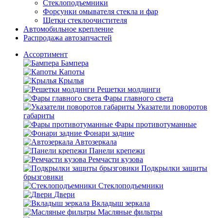
Стеклоподъемники
Форсунки омывателя стекла и фар
Щетки стеклоочистителя
Автомобильное крепление
Распродажа автозапчастей
Ассортимент
Бампера
Капоты
Крылья
Решетки молдинги
Фары главного света
Указатели поворотов
габариты
Фары противотуманные
Фонари задние
Автозеркала
Панели крепежи
Ремчасти кузова
Подкрылки защиты
брызговики
Стеклоподъемники
Двери
Вкладыш зеркала
Масляные фильтры