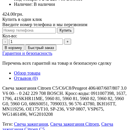
Наличие:
В наличии
424.00грн.
Купить в один клик
Введите номер телефона и мы перезвоним
Купить
Кол-во:
-
+
В корзину
Быстрый заказ
Гарантии и безопасность
Перечень всех гарантий на товар и безопасную сделку
Обзор товара
Отзывов (0)
Свеча зажигания Citroen C5/C6/C8/Peugeot 406/407/607/807 3.0
V6 00- - 0 242 229 708 BOSCH. Кросс-коды: 0911007398, 1637,
1796, 41SKHR11ME, 5960 81, 5960 81, 5960 82, 5960 82, 5960
G0, 5960 G0, 686S0051, 7090033, 96 576 43780, IKH16TT,
MN119256, OE175/T10, SP-236, VSP 0807, VSP675,
WG1461496, WG2010208
Теги:
Свеча зажигания
,
Свеча зажигания Citroen
,
Свеча
зажигания Citroen C5