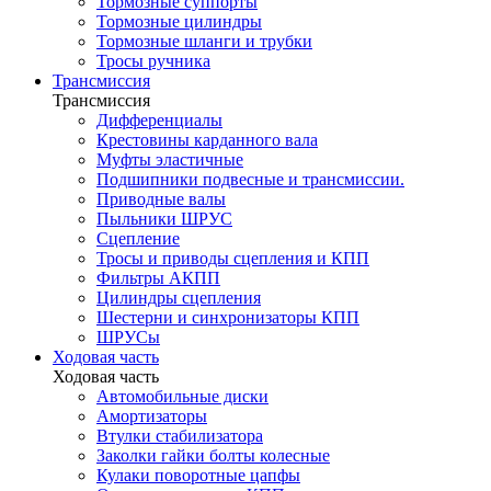
Тормозные суппорты
Тормозные цилиндры
Тормозные шланги и трубки
Тросы ручника
Трансмиссия
Трансмиссия
Дифференциалы
Крестовины карданного вала
Муфты эластичные
Подшипники подвесные и трансмиссии.
Приводные валы
Пыльники ШРУС
Сцепление
Тросы и приводы сцепления и КПП
Фильтры АКПП
Цилиндры сцепления
Шестерни и синхронизаторы КПП
ШРУСы
Ходовая часть
Ходовая часть
Автомобильные диски
Амортизаторы
Втулки стабилизатора
Заколки гайки болты колесные
Кулаки поворотные цапфы