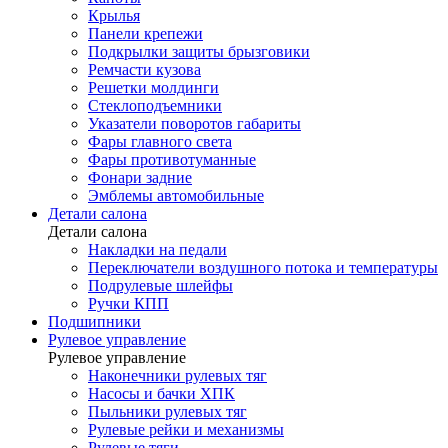
Крылья
Панели крепежи
Подкрылки защиты брызговики
Ремчасти кузова
Решетки молдинги
Стеклоподъемники
Указатели поворотов габариты
Фары главного света
Фары противотуманные
Фонари задние
Эмблемы автомобильные
Детали салона
Детали салона
Накладки на педали
Переключатели воздушного потока и температуры
Подрулевые шлейфы
Ручки КПП
Подшипники
Рулевое управление
Рулевое управление
Наконечники рулевых тяг
Насосы и бачки ХПК
Пыльники рулевых тяг
Рулевые рейки и механизмы
Рулевые тяги