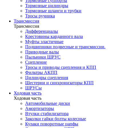
Тормозные суппорты
Тормозные цилиндры
Тормозные шланги и трубки
Тросы ручника
Трансмиссия
Трансмиссия
Дифференциалы
Крестовины карданного вала
Муфты эластичные
Подшипники подвесные и трансмиссии.
Приводные валы
Пыльники ШРУС
Сцепление
Тросы и приводы сцепления и КПП
Фильтры АКПП
Цилиндры сцепления
Шестерни и синхронизаторы КПП
ШРУСы
Ходовая часть
Ходовая часть
Автомобильные диски
Амортизаторы
Втулки стабилизатора
Заколки гайки болты колесные
Кулаки поворотные цапфы