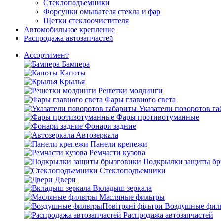
Стеклоподъемники
Форсунки омывателя стекла и фар
Щетки стеклоочистителя
Автомобильное крепление
Распродажа автозапчастей
Ассортимент
Бампера
Капоты
Крылья
Решетки молдинги
Фары главного света
Указатели поворотов г
Фары противотуманные
Фонари задние
Автозеркала
Панели крепежи
Ремчасти кузова
Подкрылки защиты бр
Стеклоподъемники
Двери
Вкладыш зеркала
Масляные фильтры
Воздушные филь
Распродажа автозапчастей