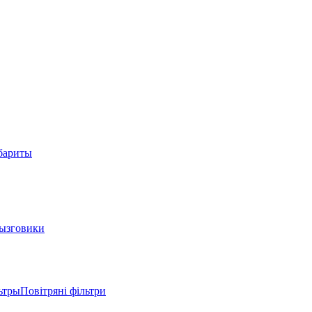
абариты
ызговики
трыПовітряні фільтри