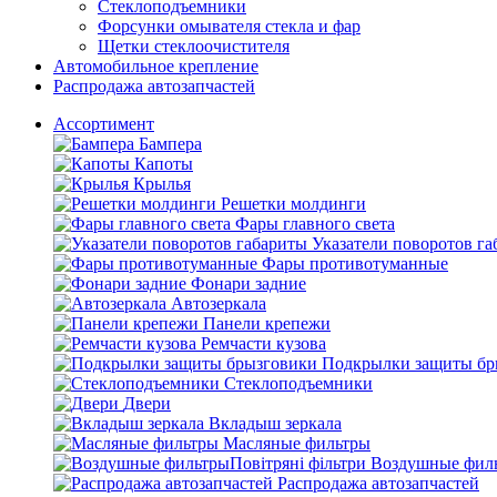
Стеклоподъемники
Форсунки омывателя стекла и фар
Щетки стеклоочистителя
Автомобильное крепление
Распродажа автозапчастей
Ассортимент
Бампера
Капоты
Крылья
Решетки молдинги
Фары главного света
Указатели поворотов г
Фары противотуманные
Фонари задние
Автозеркала
Панели крепежи
Ремчасти кузова
Подкрылки защиты бр
Стеклоподъемники
Двери
Вкладыш зеркала
Масляные фильтры
Воздушные филь
Распродажа автозапчастей