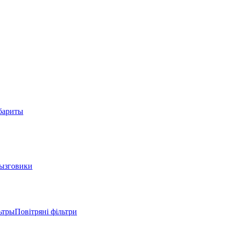
абариты
ызговики
трыПовітряні фільтри