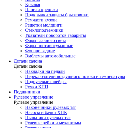
Крылья
Панели крепежи
Подкрылки защиты брызговики
Ремчасти кузова
Решетки молдинги
Стеклоподъемники
Указатели поворотов габариты
Фары главного света
Фары противотуманные
Фонари задние
Эмблемы автомобильные
Детали салона
Детали салона
Накладки на педали
Переключатели воздушного потока и температуры
Подрулевые шлейфы
Ручки КПП
Подшипники
Рулевое управление
Рулевое управление
Наконечники рулевых тяг
Насосы и бачки ХПК
Пыльники рулевых тяг
Рулевые рейки и механизмы
Рулевые тяги