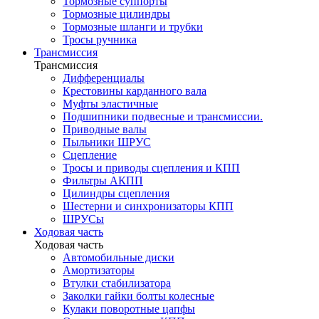
Тормозные суппорты
Тормозные цилиндры
Тормозные шланги и трубки
Тросы ручника
Трансмиссия
Трансмиссия
Дифференциалы
Крестовины карданного вала
Муфты эластичные
Подшипники подвесные и трансмиссии.
Приводные валы
Пыльники ШРУС
Сцепление
Тросы и приводы сцепления и КПП
Фильтры АКПП
Цилиндры сцепления
Шестерни и синхронизаторы КПП
ШРУСы
Ходовая часть
Ходовая часть
Автомобильные диски
Амортизаторы
Втулки стабилизатора
Заколки гайки болты колесные
Кулаки поворотные цапфы