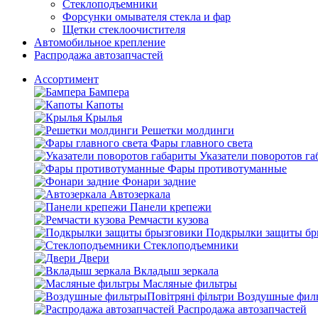
Стеклоподъемники
Форсунки омывателя стекла и фар
Щетки стеклоочистителя
Автомобильное крепление
Распродажа автозапчастей
Ассортимент
Бампера
Капоты
Крылья
Решетки молдинги
Фары главного света
Указатели поворотов г
Фары противотуманные
Фонари задние
Автозеркала
Панели крепежи
Ремчасти кузова
Подкрылки защиты бр
Стеклоподъемники
Двери
Вкладыш зеркала
Масляные фильтры
Воздушные филь
Распродажа автозапчастей