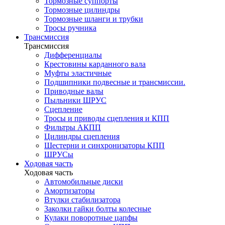
Тормозные суппорты
Тормозные цилиндры
Тормозные шланги и трубки
Тросы ручника
Трансмиссия
Трансмиссия
Дифференциалы
Крестовины карданного вала
Муфты эластичные
Подшипники подвесные и трансмиссии.
Приводные валы
Пыльники ШРУС
Сцепление
Тросы и приводы сцепления и КПП
Фильтры АКПП
Цилиндры сцепления
Шестерни и синхронизаторы КПП
ШРУСы
Ходовая часть
Ходовая часть
Автомобильные диски
Амортизаторы
Втулки стабилизатора
Заколки гайки болты колесные
Кулаки поворотные цапфы