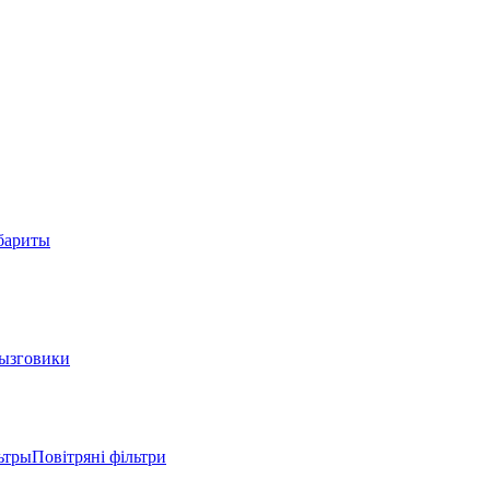
абариты
ызговики
трыПовітряні фільтри