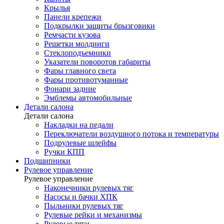
Крылья
Панели крепежи
Подкрылки защиты брызговики
Ремчасти кузова
Решетки молдинги
Стеклоподъемники
Указатели поворотов габариты
Фары главного света
Фары противотуманные
Фонари задние
Эмблемы автомобильные
Детали салона
Детали салона
Накладки на педали
Переключатели воздушного потока и температуры
Подрулевые шлейфы
Ручки КПП
Подшипники
Рулевое управление
Рулевое управление
Наконечники рулевых тяг
Насосы и бачки ХПК
Пыльники рулевых тяг
Рулевые рейки и механизмы
Рулевые тяги