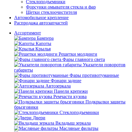
Стеклоподъемники
Форсунки омывателя стекла и фар
Щетки стеклоочистителя
Автомобильное крепление
Распродажа автозапчастей
Ассортимент
Бампера
Капоты
Крылья
Решетки молдинги
Фары главного света
Указатели поворотов
габариты
Фары противотуманные
Фонари задние
Автозеркала
Панели крепежи
Ремчасти кузова
Подкрылки защиты
брызговики
Стеклоподъемники
Двери
Вкладыш зеркала
Масляные фильтры