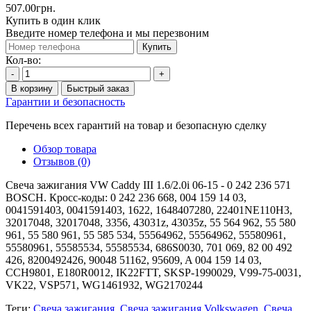
507.00грн.
Купить в один клик
Введите номер телефона и мы перезвоним
Купить
Кол-во:
-
+
В корзину
Быстрый заказ
Гарантии и безопасность
Перечень всех гарантий на товар и безопасную сделку
Обзор товара
Отзывов (0)
Свеча зажигания VW Caddy III 1.6/2.0i 06-15 - 0 242 236 571
BOSCH. Кросс-коды: 0 242 236 668, 004 159 14 03,
0041591403, 0041591403, 1622, 1648407280, 22401NE110H3,
32017048, 32017048, 3356, 43031z, 43035z, 55 564 962, 55 580
961, 55 580 961, 55 585 534, 55564962, 55564962, 55580961,
55580961, 55585534, 55585534, 686S0030, 701 069, 82 00 492
426, 8200492426, 90048 51162, 95609, A 004 159 14 03,
CCH9801, E180R0012, IK22FTT, SKSP-1990029, V99-75-0031,
VK22, VSP571, WG1461932, WG2170244
Теги:
Свеча зажигания
,
Свеча зажигания Volkswagen
,
Свеча