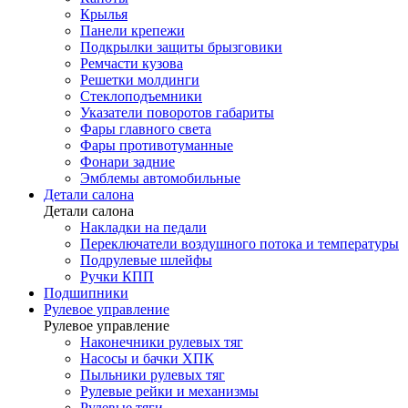
Крылья
Панели крепежи
Подкрылки защиты брызговики
Ремчасти кузова
Решетки молдинги
Стеклоподъемники
Указатели поворотов габариты
Фары главного света
Фары противотуманные
Фонари задние
Эмблемы автомобильные
Детали салона
Детали салона
Накладки на педали
Переключатели воздушного потока и температуры
Подрулевые шлейфы
Ручки КПП
Подшипники
Рулевое управление
Рулевое управление
Наконечники рулевых тяг
Насосы и бачки ХПК
Пыльники рулевых тяг
Рулевые рейки и механизмы
Рулевые тяги