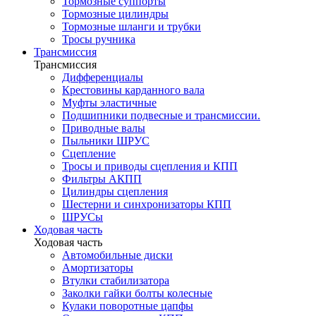
Тормозные суппорты
Тормозные цилиндры
Тормозные шланги и трубки
Тросы ручника
Трансмиссия
Трансмиссия
Дифференциалы
Крестовины карданного вала
Муфты эластичные
Подшипники подвесные и трансмиссии.
Приводные валы
Пыльники ШРУС
Сцепление
Тросы и приводы сцепления и КПП
Фильтры АКПП
Цилиндры сцепления
Шестерни и синхронизаторы КПП
ШРУСы
Ходовая часть
Ходовая часть
Автомобильные диски
Амортизаторы
Втулки стабилизатора
Заколки гайки болты колесные
Кулаки поворотные цапфы