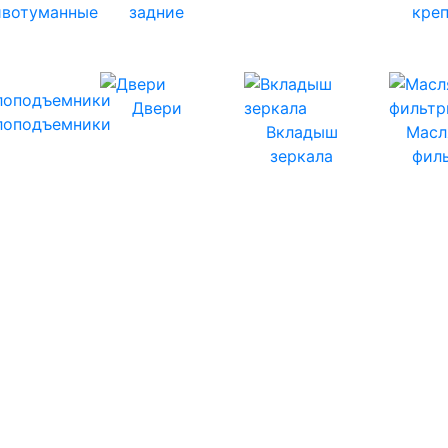
ивотуманные
задние
кре
Двери
лоподъемники
Вкладыш
Масл
зеркала
фил