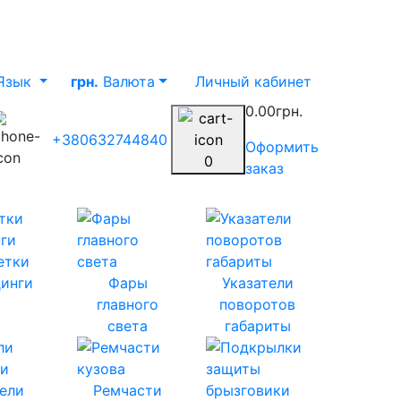
Язык
грн.
Валюта
Личный кабинет
0.00грн.
+380632744840
Оформить
0
заказ
етки
инги
Фары
Указатели
главного
поворотов
света
габариты
ели
Ремчасти