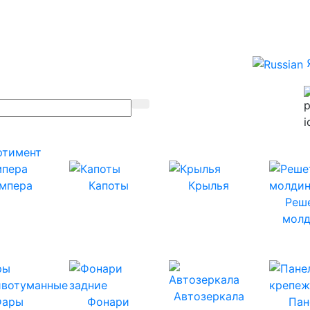
ртимент
мпера
Капоты
Крылья
Реш
молд
Автозеркала
Фары
Фонари
Пан