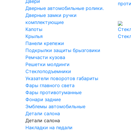
Двери
прот
Дверные автомобильные ролики.
Дверные замки ручки
комплектующие
Капоты
Крылья
Стек
Панели крепежи
Подкрылки защиты брызговики
Ремчасти кузова
Решетки молдинги
Стеклоподъемники
Указатели поворотов габариты
Фары главного света
Фары противотуманные
Фонари задние
Эмблемы автомобильные
Детали салона
Детали салона
Накладки на педали