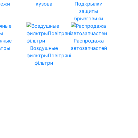
пежи
кузова
Подкрылки
защиты
брызговики
яные
Распродажа
ьтры
Воздушные
автозапчастей
фильтрыПовітряні
фільтри