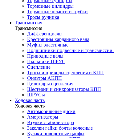
Тормозные суппорты
Тормозные цилиндры
Тормозные шланги и трубки
Тросы ручника
Трансмиссия
Трансмиссия
Дифференциалы
Крестовины карданного вала
Муфты эластичные
Подшипники подвесные и трансмиссии.
Приводные валы
Пыльники ШРУС
Сцепление
Тросы и приводы сцепления и КПП
Фильтры АКПП
Цилиндры сцепления
Шестерни и синхронизаторы КПП
ШРУСы
Ходовая часть
Ходовая часть
Автомобильные диски
Амортизаторы
Втулки стабилизатора
Заколки гайки болты колесные
Кулаки поворотные цапфы