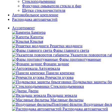
Стеклоподъемники
Форсунки омывателя стекла и фар
Щетки стеклоочистителя
Автомобильное крепление
Распродажа автозапчастей
Ассортимент
Бампера
Капоты
Крылья
Решетки молдинги
Фары главного света
Указатели поворотов г
Фары противотуманные
Фонари задние
Автозеркала
Панели крепежи
Ремчасти кузова
Подкрылки защиты бр
Стеклоподъемники
Двери
Вкладыш зеркала
Масляные фильтры
Воздушные филь
Распродажа автозапчастей