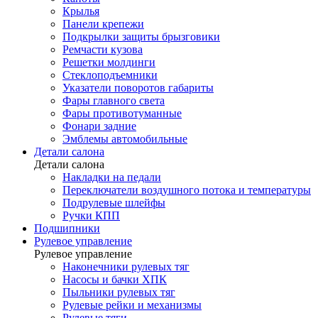
Крылья
Панели крепежи
Подкрылки защиты брызговики
Ремчасти кузова
Решетки молдинги
Стеклоподъемники
Указатели поворотов габариты
Фары главного света
Фары противотуманные
Фонари задние
Эмблемы автомобильные
Детали салона
Детали салона
Накладки на педали
Переключатели воздушного потока и температуры
Подрулевые шлейфы
Ручки КПП
Подшипники
Рулевое управление
Рулевое управление
Наконечники рулевых тяг
Насосы и бачки ХПК
Пыльники рулевых тяг
Рулевые рейки и механизмы
Рулевые тяги