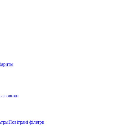
абариты
ызговики
трыПовітряні фільтри