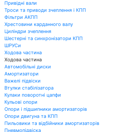
Привідні вали
Троси та приводи зчеплення і КПП
Фільтри АКПП
Хрестовини карданного валу
Циліндри зчеплення
Шестерні та синхронізатори КПП
ШРУСи
Ходова частина
Ходова частина
Автомобільні диски
Амортизатори
Важелі підвіски
Втулки стабілізатора
Кулаки поворотні цапфи
Кульові опори
Опори і підшипники амортизаторів
Опори двигуна та КПП
Пильовики та відбійники амортизаторів
Пневмопідвіска