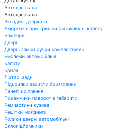
Деталі кузова
Автодзеркала
Автодзеркала
Вкладиш дзеркала
Амортизатори кришки багажника і капоту
Бампери
Двері
Дверні замки ручки комплектуючі
Емблеми автомобільні
Капоти
Крила
Ліхтарі задні
Підкрилки захисти бризговики
Панелі кріплення
Покажчики поворотів габарити
Ремчастини кузова
Решітки молдинги
Ролики дверні автомобільні
Склопідйомники