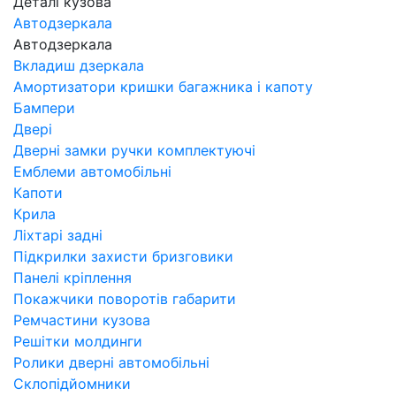
Деталі кузова
Автодзеркала
Автодзеркала
Вкладиш дзеркала
Амортизатори кришки багажника і капоту
Бампери
Двері
Дверні замки ручки комплектуючі
Емблеми автомобільні
Капоти
Крила
Ліхтарі задні
Підкрилки захисти бризговики
Панелі кріплення
Покажчики поворотів габарити
Ремчастини кузова
Решітки молдинги
Ролики дверні автомобільні
Склопідйомники