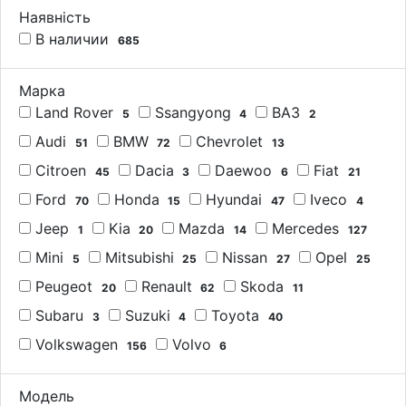
Наявність
В наличии
685
Марка
Land Rover
Ssangyong
ВАЗ
5
4
2
Audi
BMW
Chevrolet
51
72
13
Citroen
Dacia
Daewoo
Fiat
45
3
6
21
Ford
Honda
Hyundai
Iveco
70
15
47
4
Jeep
Kia
Mazda
Mercedes
1
20
14
127
Mini
Mitsubishi
Nissan
Opel
5
25
27
25
Peugeot
Renault
Skoda
20
62
11
Subaru
Suzuki
Toyota
3
4
40
Volkswagen
Volvo
156
6
Модель