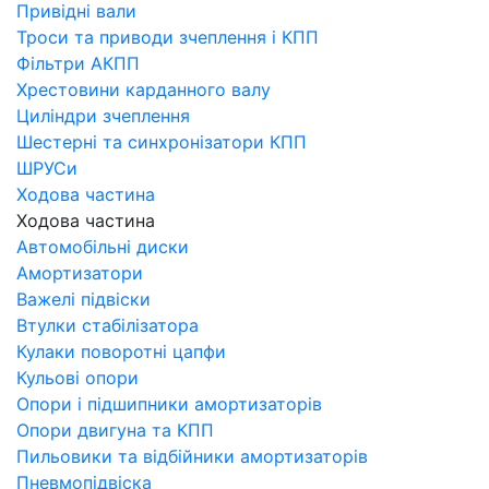
Привідні вали
Троси та приводи зчеплення і КПП
Фільтри АКПП
Хрестовини карданного валу
Циліндри зчеплення
Шестерні та синхронізатори КПП
ШРУСи
Ходова частина
Ходова частина
Автомобільні диски
Амортизатори
Важелі підвіски
Втулки стабілізатора
Кулаки поворотні цапфи
Кульові опори
Опори і підшипники амортизаторів
Опори двигуна та КПП
Пильовики та відбійники амортизаторів
Пневмопідвіска