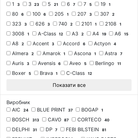
1
3
5
6
7
19
3
23
21
7
5
1
80
100
205
207
307
6
6
1
3
2
323
626
740
2101
2108
3
3
2
1
1
3008
A-Class
A3
A4
A6
1
12
2
19
15
A8
Accent
Accord
Actyon
2
3
6
4
Almera
Amarok
Ascona
Astra
2
1
1
7
Auris
Avensis
Aveo
Berlingo
3
6
5
11
Boxer
Brava
C-Class
5
1
12
Показати все
Виробник
AIC
BLUE PRINT
BOGAP
24
37
1
BOSCH
CAVO
CORTECO
313
87
40
DELPHI
DP
FEBI BILSTEIN
31
7
81