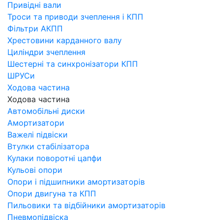
Привідні вали
Троси та приводи зчеплення і КПП
Фільтри АКПП
Хрестовини карданного валу
Циліндри зчеплення
Шестерні та синхронізатори КПП
ШРУСи
Ходова частина
Ходова частина
Автомобільні диски
Амортизатори
Важелі підвіски
Втулки стабілізатора
Кулаки поворотні цапфи
Кульові опори
Опори і підшипники амортизаторів
Опори двигуна та КПП
Пильовики та відбійники амортизаторів
Пневмопідвіска