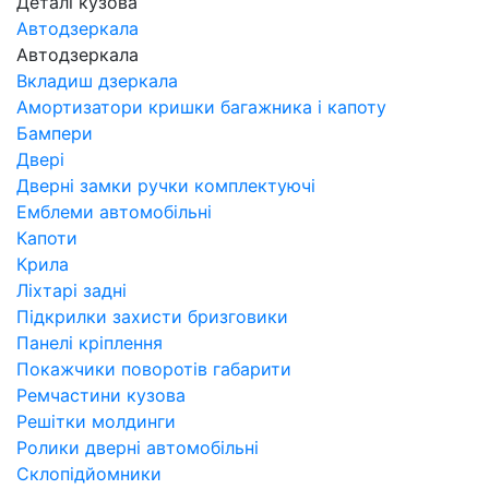
Деталі кузова
Автодзеркала
Автодзеркала
Вкладиш дзеркала
Амортизатори кришки багажника і капоту
Бампери
Двері
Дверні замки ручки комплектуючі
Емблеми автомобільні
Капоти
Крила
Ліхтарі задні
Підкрилки захисти бризговики
Панелі кріплення
Покажчики поворотів габарити
Ремчастини кузова
Решітки молдинги
Ролики дверні автомобільні
Склопідйомники