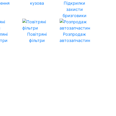
лення
кузова
Підкрилки
захисти
бризговики
ляні
Повітряні
Розпродаж
ьтри
фільтри
автозапчастин