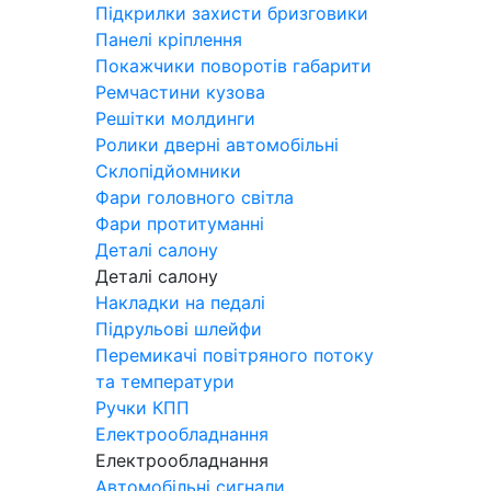
Підкрилки захисти бризговики
Панелі кріплення
Покажчики поворотів габарити
Ремчастини кузова
Решітки молдинги
Ролики дверні автомобільні
Склопідйомники
Фари головного світла
Фари протитуманні
Деталі салону
Деталі салону
Накладки на педалі
Підрульові шлейфи
Перемикачі повітряного потоку
та температури
Ручки КПП
Електрообладнання
Електрообладнання
Автомобільні сигнали