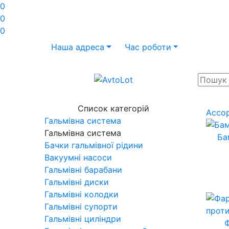
0
0
0
Наша адреса
Час роботи
Список категорій
Ассо
Гальмівна система
Гальмівна система
Ба
Бачки гальмівної рідини
Вакуумні насоси
Гальмівні барабани
Гальмівні диски
Гальмівні колодки
Гальмівні супорти
Гальмівні циліндри