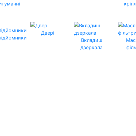
итуманні
кріп
Двері
підйомники
Вкладиш
Мас
дзеркала
філ