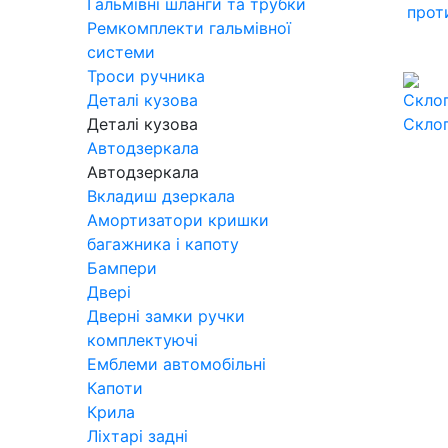
Гальмівні шланги та трубки
прот
Ремкомплекти гальмівної
системи
Троси ручника
Деталі кузова
Деталі кузова
Скло
Автодзеркала
Автодзеркала
Вкладиш дзеркала
Амортизатори кришки
багажника і капоту
Бампери
Двері
Дверні замки ручки
комплектуючі
Емблеми автомобільні
Капоти
Крила
Ліхтарі задні