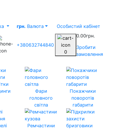
ка
грн.
Валюта
Особистий кабінет
0.00грн.
+380632744840
Зробити
0
замовлення
ітки
инги
Фари
Покажчики
головного
поворотів
світла
габарити
елі
Ремчастини