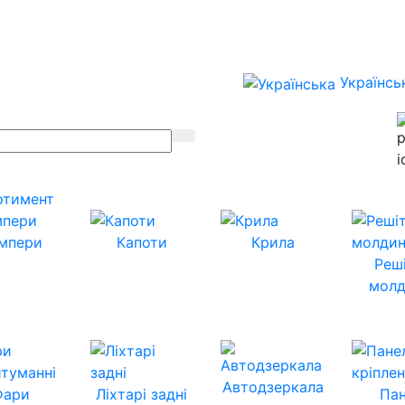
Українсь
ртимент
мпери
Капоти
Крила
Реш
молд
Автодзеркала
Фари
Ліхтарі задні
Пан