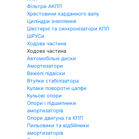
Фільтри АКПП
Хрестовини карданного валу
Циліндри зчеплення
Шестерні та синхронізатори КПП
ШРУСи
Ходова частина
Ходова частина
Автомобільні диски
Амортизатори
Важелі підвіски
Втулки стабілізатора
Кулаки поворотні цапфи
Кульові опори
Опори і підшипники
амортизаторів
Опори двигуна та КПП
Пильовики та відбійники
амортизаторів