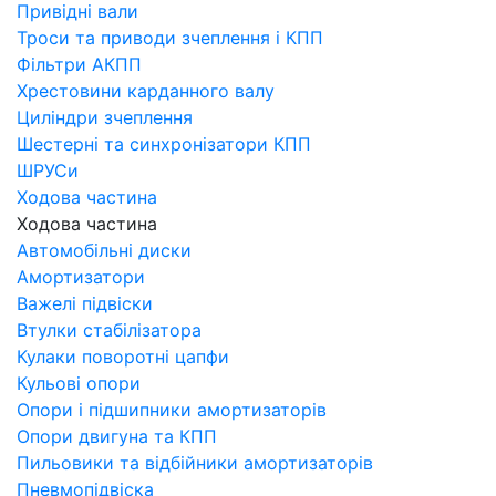
Привідні вали
Троси та приводи зчеплення і КПП
Фільтри АКПП
Хрестовини карданного валу
Циліндри зчеплення
Шестерні та синхронізатори КПП
ШРУСи
Ходова частина
Ходова частина
Автомобільні диски
Амортизатори
Важелі підвіски
Втулки стабілізатора
Кулаки поворотні цапфи
Кульові опори
Опори і підшипники амортизаторів
Опори двигуна та КПП
Пильовики та відбійники амортизаторів
Пневмопідвіска