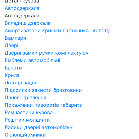
Деталі кузова
Автодзеркала
Автодзеркала
Вкладиш дзеркала
Амортизатори кришки багажника і капоту
Бампери
Двері
Дверні замки ручки комплектуючі
Емблеми автомобільні
Капоти
Крила
Ліхтарі задні
Підкрилки захисти бризговики
Панелі кріплення
Покажчики поворотів габарити
Ремчастини кузова
Решітки молдинги
Ролики дверні автомобільні
Склопідйомники