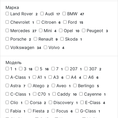
Марка
Land Rover
Audi
BMW
2
17
47
Chevrolet
Citroen
Ford
1
6
15
Mercedes
Mini
Opel
Peugeot
27
4
10
3
Porsche
Renault
Skoda
2
9
1
Volkswagen
Volvo
34
4
Модель
1
3
5
7
207
307
1
18
16
1
1
2
A-Class
A1
A3
A4
A6
1
1
6
4
6
Astra
Atego
Aveo
Berlingo
7
2
1
5
C-Class
C70
Caddy
Cayenne
1
1
10
1
Clio
Corsa
Discovery
E-Class
1
2
1
4
Fabia
Fiesta
Focus
G-Class
1
2
6
1