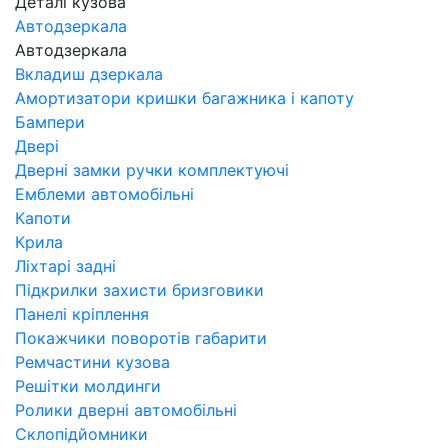
Деталі кузова
Автодзеркала
Автодзеркала
Вкладиш дзеркала
Амортизатори кришки багажника і капоту
Бампери
Двері
Дверні замки ручки комплектуючі
Емблеми автомобільні
Капоти
Крила
Ліхтарі задні
Підкрилки захисти бризговики
Панелі кріплення
Покажчики поворотів габарити
Ремчастини кузова
Решітки молдинги
Ролики дверні автомобільні
Склопідйомники