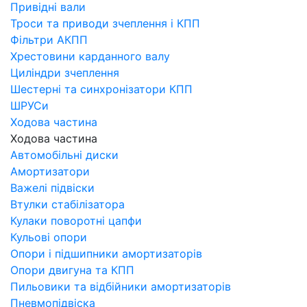
Привідні вали
Троси та приводи зчеплення і КПП
Фільтри АКПП
Хрестовини карданного валу
Циліндри зчеплення
Шестерні та синхронізатори КПП
ШРУСи
Ходова частина
Ходова частина
Автомобільні диски
Амортизатори
Важелі підвіски
Втулки стабілізатора
Кулаки поворотні цапфи
Кульові опори
Опори і підшипники амортизаторів
Опори двигуна та КПП
Пильовики та відбійники амортизаторів
Пневмопідвіска