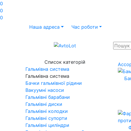
0
0
0
Наша адреса
Час роботи
Список категорій
Ассо
Гальмівна система
Гальмівна система
Ба
Бачки гальмівної рідини
Вакуумні насоси
Гальмівні барабани
Гальмівні диски
Гальмівні колодки
Гальмівні супорти
Гальмівні циліндри