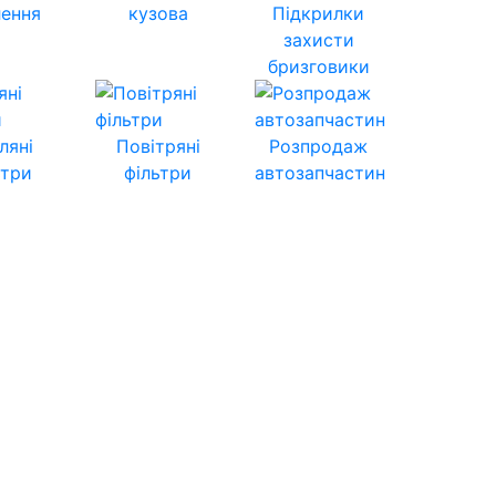
лення
кузова
Підкрилки
захисти
бризговики
ляні
Повітряні
Розпродаж
ьтри
фільтри
автозапчастин