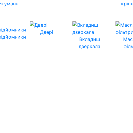
итуманні
кріп
Двері
підйомники
Вкладиш
Мас
дзеркала
філ