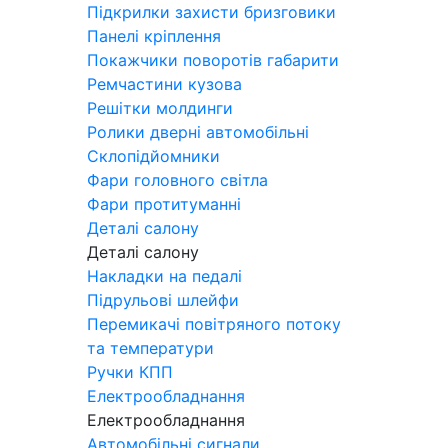
Підкрилки захисти бризговики
Панелі кріплення
Покажчики поворотів габарити
Ремчастини кузова
Решітки молдинги
Ролики дверні автомобільні
Склопідйомники
Фари головного світла
Фари протитуманні
Деталі салону
Деталі салону
Накладки на педалі
Підрульові шлейфи
Перемикачі повітряного потоку
та температури
Ручки КПП
Електрообладнання
Електрообладнання
Автомобільні сигнали