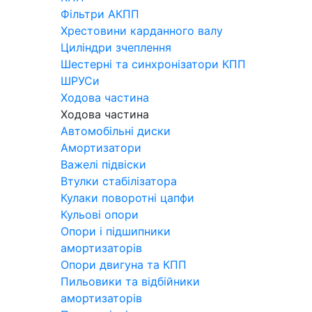
Фільтри АКПП
Хрестовини карданного валу
Циліндри зчеплення
Шестерні та синхронізатори КПП
ШРУСи
Ходова частина
Ходова частина
Автомобільні диски
Амортизатори
Важелі підвіски
Втулки стабілізатора
Кулаки поворотні цапфи
Кульові опори
Опори і підшипники
амортизаторів
Опори двигуна та КПП
Пильовики та відбійники
амортизаторів