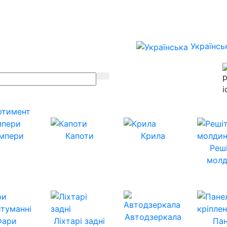
Українсь
ртимент
мпери
Капоти
Крила
Реш
молд
Автодзеркала
Фари
Ліхтарі задні
Пан