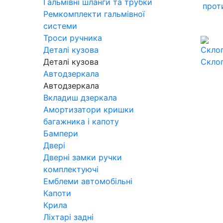
Гальмівні шланги та трубки
прот
Ремкомплекти гальмівної
системи
Троси ручника
Деталі кузова
Деталі кузова
Скло
Автодзеркала
Автодзеркала
Вкладиш дзеркала
Амортизатори кришки
багажника і капоту
Бампери
Двері
Дверні замки ручки
комплектуючі
Емблеми автомобільні
Капоти
Крила
Ліхтарі задні