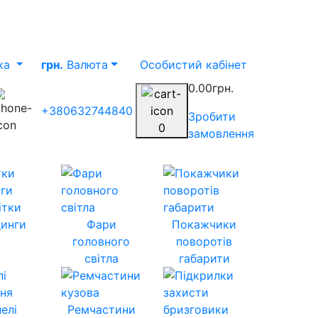
ка
грн.
Валюта
Особистий кабінет
0.00грн.
+380632744840
Зробити
0
замовлення
ітки
инги
Фари
Покажчики
головного
поворотів
світла
габарити
елі
Ремчастини