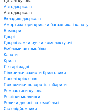
Деталі кузова
Автодзеркала
Автодзеркала
Вкладиш дзеркала
Амортизатори кришки багажника і капоту
Бампери
Двері
Дверні замки ручки комплектуючі
Емблеми автомобільні
Капоти
Крила
Ліхтарі задні
Підкрилки захисти бризговики
Панелі кріплення
Покажчики поворотів габарити
Ремчастини кузова
Решітки молдинги
Ролики дверні автомобільні
Склопідйомники