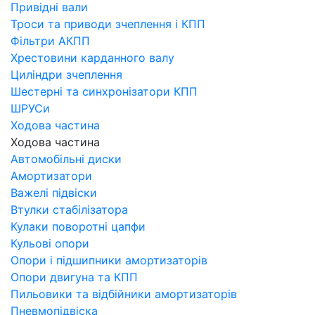
Привідні вали
Троси та приводи зчеплення і КПП
Фільтри АКПП
Хрестовини карданного валу
Циліндри зчеплення
Шестерні та синхронізатори КПП
ШРУСи
Ходова частина
Ходова частина
Автомобільні диски
Амортизатори
Важелі підвіски
Втулки стабілізатора
Кулаки поворотні цапфи
Кульові опори
Опори і підшипники амортизаторів
Опори двигуна та КПП
Пильовики та відбійники амортизаторів
Пневмопідвіска