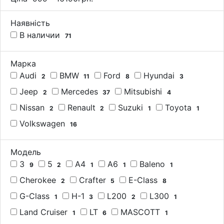
Наявність
В наличии
71
Марка
Audi
BMW
Ford
Hyundai
2
11
8
3
Jeep
Mercedes
Mitsubishi
2
37
4
Nissan
Renault
Suzuki
Toyota
2
2
1
1
Volkswagen
16
Модель
3
5
A4
A6
Baleno
9
2
1
1
1
Cherokee
Crafter
E-Class
2
5
8
G-Class
H-1
L200
L300
1
3
2
1
Land Cruiser
LT
MASCOTT
1
6
1