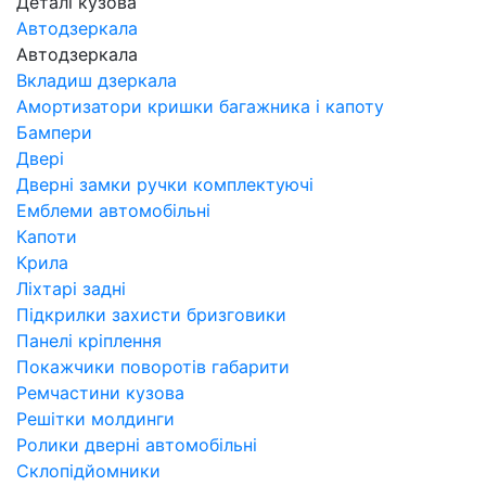
Деталі кузова
Автодзеркала
Автодзеркала
Вкладиш дзеркала
Амортизатори кришки багажника і капоту
Бампери
Двері
Дверні замки ручки комплектуючі
Емблеми автомобільні
Капоти
Крила
Ліхтарі задні
Підкрилки захисти бризговики
Панелі кріплення
Покажчики поворотів габарити
Ремчастини кузова
Решітки молдинги
Ролики дверні автомобільні
Склопідйомники