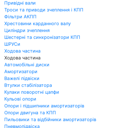
Привідні вали
Троси та приводи зчеплення і КПП
Фільтри АКПП
Хрестовини карданного валу
Циліндри зчеплення
Шестерні та синхронізатори КПП
ШРУСи
Ходова частина
Ходова частина
Автомобільні диски
Амортизатори
Важелі підвіски
Втулки стабілізатора
Кулаки поворотні цапфи
Кульові опори
Опори і підшипники амортизаторів
Опори двигуна та КПП
Пильовики та відбійники амортизаторів
Пневмопідвіска