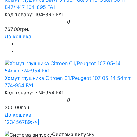
B47/N47 104-895 FA1
Код товару: 104-895 FA1
0
767.00грн.
До кошика
Хомут глушника Citroen C1/Peugeot 107 05-14 54mm
774-954 FA1
Код товару: 774-954 FA1
0
200.00грн.
До кошика
1
2
3
4
5
6
7
8
9
>
>|
Система випуску