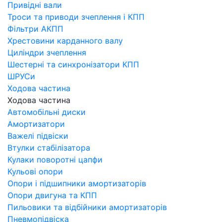
Привідні вали
Троси та приводи зчеплення і КПП
Фільтри АКПП
Хрестовини карданного валу
Циліндри зчеплення
Шестерні та синхронізатори КПП
ШРУСи
Ходова частина
Ходова частина
Автомобільні диски
Амортизатори
Важелі підвіски
Втулки стабілізатора
Кулаки поворотні цапфи
Кульові опори
Опори і підшипники амортизаторів
Опори двигуна та КПП
Пильовики та відбійники амортизаторів
Пневмопідвіска