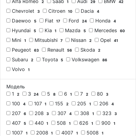
Alfa Romeo
Saab
Audi
BMW
2
1
29
42
Chevrolet
Citroen
Dacia
3
10
4
Daewoo
Fiat
Ford
Honda
5
17
24
4
Hyundai
Kia
Mazda
Mercedes
5
1
5
60
Mini
Mitsubishi
Nissan
Opel
1
7
2
41
Peugeot
Renault
Skoda
63
56
2
Subaru
Toyota
Volkswagen
2
5
86
Volvo
1
Модель
1
3
5
6
7
80
2
24
8
1
2
3
100
107
155
205
206
4
1
2
1
4
207
208
307
308
323
6
3
4
1
3
407
440
508
626
900
5
1
1
1
1
1007
2008
4007
5008
1
1
1
1