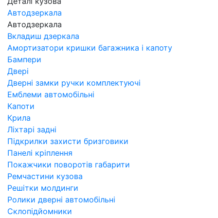
Деталі кузова
Автодзеркала
Автодзеркала
Вкладиш дзеркала
Амортизатори кришки багажника і капоту
Бампери
Двері
Дверні замки ручки комплектуючі
Емблеми автомобільні
Капоти
Крила
Ліхтарі задні
Підкрилки захисти бризговики
Панелі кріплення
Покажчики поворотів габарити
Ремчастини кузова
Решітки молдинги
Ролики дверні автомобільні
Склопідйомники