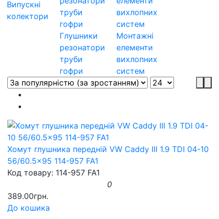
Випускні
колектори
Глушники
Монтажні
резонатори
елементи
труби
вихлопних
гофри
систем
Хомут глушника передній VW Caddy III 1.9 TDI 04-10
56/60.5x95 114-957 FA1
Код товару: 114-957 FA1
0
389.00грн.
До кошика