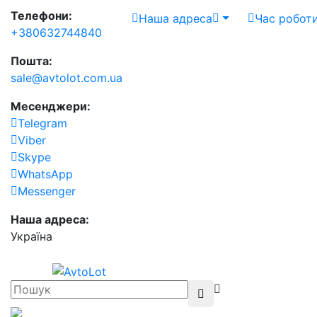
Телефони:
Наша адреса
Час робот
+380632744840
Пошта:
sale@avtolot.com.ua
Месенджери:
Telegram
Viber
Skype
WhatsApp
Messenger
Наша адреса:
Українa