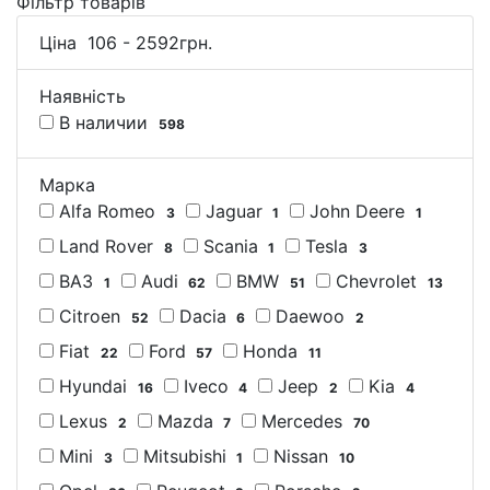
Фільтр товарів
Ціна
106
-
2592
грн.
Наявність
В наличии
598
Марка
Alfa Romeo
Jaguar
John Deere
3
1
1
Land Rover
Scania
Tesla
8
1
3
ВАЗ
Audi
BMW
Chevrolet
1
62
51
13
Citroen
Dacia
Daewoo
52
6
2
Fiat
Ford
Honda
22
57
11
Hyundai
Iveco
Jeep
Kia
16
4
2
4
Lexus
Mazda
Mercedes
2
7
70
Mini
Mitsubishi
Nissan
3
1
10