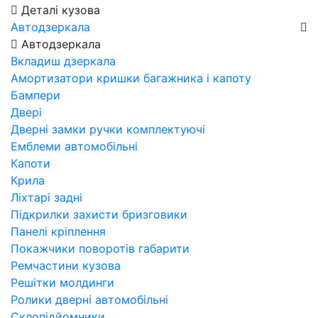
Деталі кузова
Автодзеркала
Автодзеркала
Вкладиш дзеркала
Амортизатори кришки багажника і капоту
Бампери
Двері
Дверні замки ручки комплектуючі
Емблеми автомобільні
Капоти
Крила
Ліхтарі задні
Підкрилки захисти бризговики
Панелі кріплення
Покажчики поворотів габарити
Ремчастини кузова
Решітки молдинги
Ролики дверні автомобільні
Склопідйомники