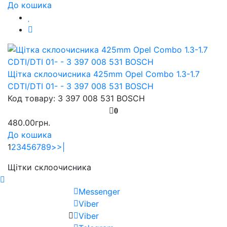
До кошика
Щітка склоочисника 425mm Opel Combo 1.3-1.7
CDTI/DTI 01- - 3 397 008 531 BOSCH
Код товару: 3 397 008 531 BOSCH
0
480.00грн.
До кошика
1
2
3
4
5
6
7
8
9
>
>|
Щітки склоочисника
Messenger
Viber
Viber