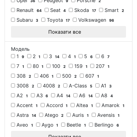
Opel
Peugeot
Porsche
36
9
2
Renault
Seat
Skoda
Smart
64
4
17
2
Subaru
Toyota
Volkswagen
3
17
96
Показати все
Модель
1
2
3
4
5
6
9
1
14
1
6
7
7
80
100
159
207
1
1
2
1
1
308
406
500
607
2
1
2
1
3008
4008
A-Class
A1
2
2
5
3
A2
A3
A4
A6
A8
1
6
14
14
4
Accent
Accord
Altea
Amarok
1
1
1
1
Astra
Atego
Auris
Avensis
14
2
1
1
Aveo
Aygo
Beetle
Berlingo
1
1
1
6
Показати все