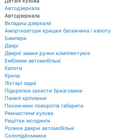
Деталі кузова
Автодзеркала
Автодзеркала
Вкладиш дзеркала
Амортизатори кришки багажника і капоту
Бампери
Двері
Дверні замки ручки комплектуючі
Емблеми автомобільні
Капоти
Крила
Ліхтарі задні
Підкрилки захисти бризговики
Панелі кріплення
Покажчики поворотів габарити
Ремчастини кузова
Решітки молдинги
Ролики дверні автомобільні
Склопідйомники