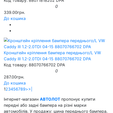
Код товару: 88071818202 DPA
0
339.00грн.
До кошика
Кронштейн кріплення бампера переднього/L VW
Caddy III 1.2-2.0TDI 04-15 88070766702 DPA
Код товару: 88070766702 DPA
0
287.00грн.
До кошика
1
2
3
4
5
6
7
8
9
>
>|
Інтернет-магазин
АВТОЛОТ
пропонує купити
передні або задні бампера на різні марки
автомобілів. У продажу: шина переднього бампера,