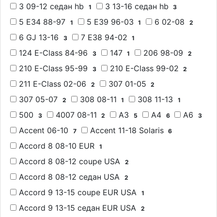
3 09-12 седан hb
3 13-16 седан hb
1
3
5 E34 88-97
5 E39 96-03
6 02-08
1
1
2
6 GJ 13-16
7 E38 94-02
3
1
124 E-Class 84-96
147
206 98-09
3
1
2
210 E-Class 95-99
210 E-Class 99-02
3
2
211 E-Class 02-06
307 01-05
2
2
307 05-07
308 08-11
308 11-13
2
1
1
500
4007 08-11
A3
A4
A6
3
2
5
6
3
Accent 06-10
Accent 11-18 Solaris
7
6
Accord 8 08-10 EUR
1
Accord 8 08-12 coupe USA
2
Accord 8 08-12 седан USA
2
Accord 9 13-15 coupe EUR USA
1
Accord 9 13-15 седан EUR USA
2