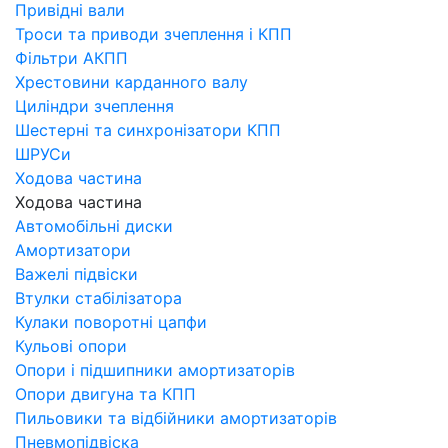
Привідні вали
Троси та приводи зчеплення і КПП
Фільтри АКПП
Хрестовини карданного валу
Циліндри зчеплення
Шестерні та синхронізатори КПП
ШРУСи
Ходова частина
Ходова частина
Автомобільні диски
Амортизатори
Важелі підвіски
Втулки стабілізатора
Кулаки поворотні цапфи
Кульові опори
Опори і підшипники амортизаторів
Опори двигуна та КПП
Пильовики та відбійники амортизаторів
Пневмопідвіска