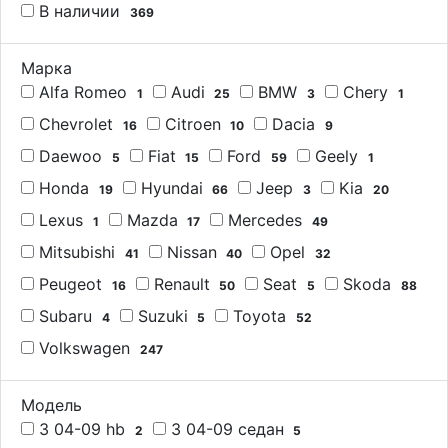
В наличии
369
Марка
Alfa Romeo
Audi
BMW
Chery
1
25
3
1
Chevrolet
Citroen
Dacia
16
10
9
Daewoo
Fiat
Ford
Geely
5
15
59
1
Honda
Hyundai
Jeep
Kia
19
66
3
20
Lexus
Mazda
Mercedes
1
17
49
Mitsubishi
Nissan
Opel
41
40
32
Peugeot
Renault
Seat
Skoda
16
50
5
88
Subaru
Suzuki
Toyota
4
5
52
Volkswagen
247
Модель
3 04-09 hb
3 04-09 седан
2
5