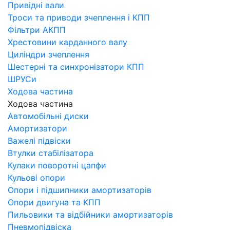
Привідні вали
Троси та приводи зчеплення і КПП
Фільтри АКПП
Хрестовини карданного валу
Циліндри зчеплення
Шестерні та синхронізатори КПП
ШРУСи
Ходова частина
Ходова частина
Автомобільні диски
Амортизатори
Важелі підвіски
Втулки стабілізатора
Кулаки поворотні цапфи
Кульові опори
Опори і підшипники амортизаторів
Опори двигуна та КПП
Пильовики та відбійники амортизаторів
Пневмопідвіска