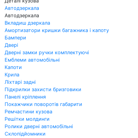
Деталі кузова
Автодзеркала
Автодзеркала
Вкладиш дзеркала
Амортизатори кришки багажника і капоту
Бампери
Двері
Дверні замки ручки комплектуючі
Емблеми автомобільні
Капоти
Крила
Ліхтарі задні
Підкрилки захисти бризговики
Панелі кріплення
Покажчики поворотів габарити
Ремчастини кузова
Решітки молдинги
Ролики дверні автомобільні
Склопідйомники