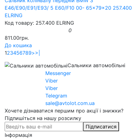
Сальник колінвалу передній BMW 3
E46/E90/E91/E93/ 5 E60/F10 00- 65x79x20 257.400
ELRING
Код товару: 257.400 ELRING
0
811.00грн.
До кошика
1
2
3
4
5
6
7
8
9
>
>|
Сальники автомобільні
Messenger
Viber
Viber
Telegram
sale@avtolot.com.ua
Хочете дізнаватися першим про акції і знижки?
Підпишіться на нашу розсилку
Підписатися
Інформація