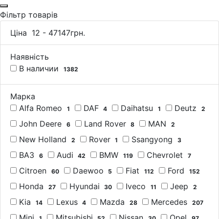
Фільтр товарів
Ціна
12
-
47147
грн.
Наявність
В наличии
1382
Марка
Alfa Romeo
DAF
Daihatsu
Deutz
1
4
1
2
John Deere
Land Rover
MAN
6
8
2
New Holland
Rover
Ssangyong
2
1
3
ВАЗ
Audi
BMW
Chevrolet
6
42
119
7
Citroen
Daewoo
Fiat
Ford
60
5
112
152
Honda
Hyundai
Iveco
Jeep
27
30
11
2
Kia
Lexus
Mazda
Mercedes
14
4
28
207
Mini
Mitsubishi
Nissan
Opel
1
52
30
97