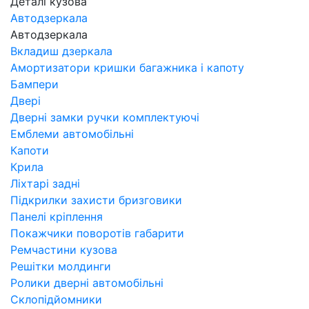
Деталі кузова
Автодзеркала
Автодзеркала
Вкладиш дзеркала
Амортизатори кришки багажника і капоту
Бампери
Двері
Дверні замки ручки комплектуючі
Емблеми автомобільні
Капоти
Крила
Ліхтарі задні
Підкрилки захисти бризговики
Панелі кріплення
Покажчики поворотів габарити
Ремчастини кузова
Решітки молдинги
Ролики дверні автомобільні
Склопідйомники