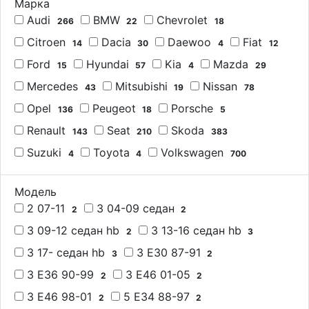
Марка
Audi
BMW
Chevrolet
266
22
18
Citroen
Dacia
Daewoo
Fiat
14
30
4
12
Ford
Hyundai
Kia
Mazda
15
57
4
29
Mercedes
Mitsubishi
Nissan
43
19
78
Opel
Peugeot
Porsche
136
18
5
Renault
Seat
Skoda
143
210
383
Suzuki
Toyota
Volkswagen
4
4
700
Модель
2 07-11
3 04-09 седан
2
2
3 09-12 седан hb
3 13-16 седан hb
2
3
3 17- седан hb
3 E30 87-91
3
2
3 E36 90-99
3 E46 01-05
2
2
3 E46 98-01
5 E34 88-97
2
2