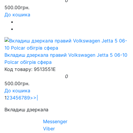
0
500.00грн.
До кошика
Вкладиш дзеркала правий Volkswagen Jetta 5 06-10
Polcar обігрів сфера
Код товару: 9513551E
0
500.00грн.
До кошика
1
2
3
4
5
6
7
8
9
>
>|
Вкладиш дзеркала
Messenger
Viber