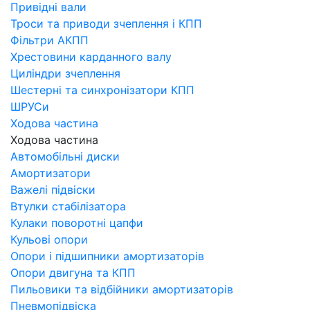
Привідні вали
Троси та приводи зчеплення і КПП
Фільтри АКПП
Хрестовини карданного валу
Циліндри зчеплення
Шестерні та синхронізатори КПП
ШРУСи
Ходова частина
Ходова частина
Автомобільні диски
Амортизатори
Важелі підвіски
Втулки стабілізатора
Кулаки поворотні цапфи
Кульові опори
Опори і підшипники амортизаторів
Опори двигуна та КПП
Пильовики та відбійники амортизаторів
Пневмопідвіска