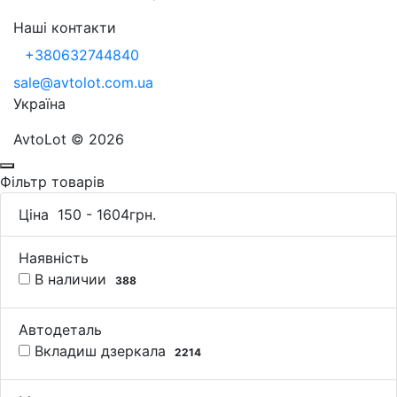
Наші контакти
+380632744840
sale@avtolot.com.ua
Українa
AvtoLot © 2026
Фільтр товарів
Ціна
150
-
1604
грн.
Наявність
В наличии
388
Автодеталь
Вкладиш дзеркала
2214