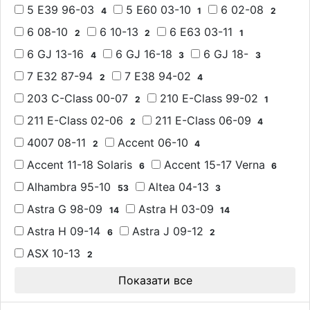
5 E39 96-03
5 E60 03-10
6 02-08
4
1
2
6 08-10
6 10-13
6 E63 03-11
2
2
1
6 GJ 13-16
6 GJ 16-18
6 GJ 18-
4
3
3
7 E32 87-94
7 E38 94-02
2
4
203 C-Class 00-07
210 E-Class 99-02
2
1
211 E-Class 02-06
211 E-Class 06-09
2
4
4007 08-11
Accent 06-10
2
4
Accent 11-18 Solaris
Accent 15-17 Verna
6
6
Alhambra 95-10
Altea 04-13
53
3
Astra G 98-09
Astra H 03-09
14
14
Astra H 09-14
Astra J 09-12
6
2
ASX 10-13
2
Показати все