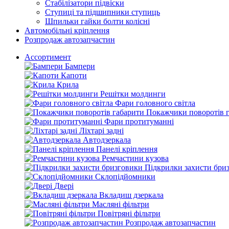
Стабілізатори підвіски
Ступиці та підшипники ступиць
Шпильки гайки болти колісні
Автомобільні кріплення
Розпродаж автозапчастин
Ассортимент
Бампери
Капоти
Крила
Решітки молдинги
Фари головного світла
Покажчики поворотів 
Фари протитуманні
Ліхтарі задні
Автодзеркала
Панелі кріплення
Ремчастини кузова
Підкрилки захисти бри
Склопідйомники
Двері
Вкладиш дзеркала
Масляні фільтри
Повітряні фільтри
Розпродаж автозапчастин