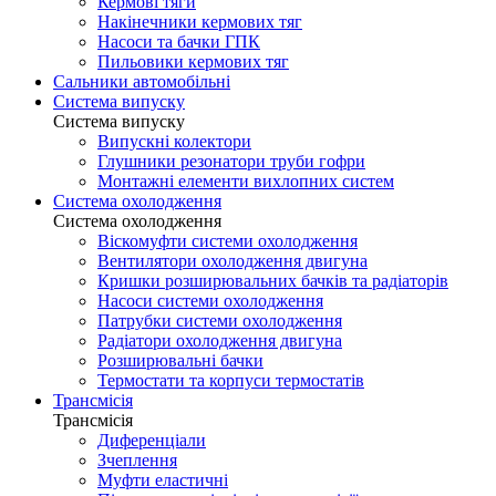
Кермові тяги
Накінечники кермових тяг
Насоси та бачки ГПК
Пильовики кермових тяг
Сальники автомобільні
Система випуску
Система випуску
Випускні колектори
Глушники резонатори труби гофри
Монтажні елементи вихлопних систем
Система охолодження
Система охолодження
Віскомуфти системи охолодження
Вентилятори охолодження двигуна
Кришки розширювальних бачків та радіаторів
Насоси системи охолодження
Патрубки системи охолодження
Радіатори охолодження двигуна
Розширювальні бачки
Термостати та корпуси термостатів
Трансмісія
Трансмісія
Диференціали
Зчеплення
Муфти еластичні