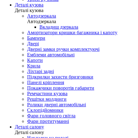
Деталі кузова
Деталі кузова
Автодзеркала
Автодзеркала
Вкладиш дзеркала
Амортизатори кришки багажника і капоту
Бампери
Двері
Дверні замки ручки комплектуючі
Емблеми автомобільні
Капоти
Крила
Ліхтарі задні
Підкрилки захисти бризговики
Панелі кріплення
Покажчики поворотів габарити
Ремчастини кузова
Решітки молдинги
Ролики дверні автомобільні
Склопідйомники
Фари головного світла
Фари протитуманні
Деталі салону
Деталі салону
Накладки на педалі