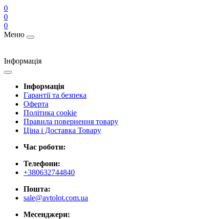
0
0
0
Меню
Інформація
Інформація
Гарантії та безпека
Оферта
Політика cookie
Правила повернення товару
Ціна і Доставка Товару
Час роботи:
Телефони:
+380632744840
Пошта:
sale@avtolot.com.ua
Месенджери: