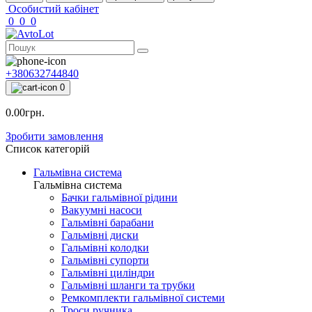
Особистий кабінет
0
0
0
+380632744840
0
0.00грн.
Зробити замовлення
Список категорій
Гальмівна система
Гальмівна система
Бачки гальмівної рідини
Вакуумні насоси
Гальмівні барабани
Гальмівні диски
Гальмівні колодки
Гальмівні супорти
Гальмівні циліндри
Гальмівні шланги та трубки
Ремкомплекти гальмівної системи
Троси ручника