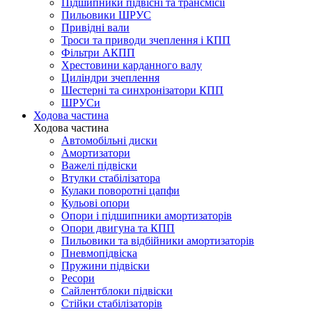
Підшипники підвісні та трансмісії
Пильовики ШРУС
Привідні вали
Троси та приводи зчеплення і КПП
Фільтри АКПП
Хрестовини карданного валу
Циліндри зчеплення
Шестерні та синхронізатори КПП
ШРУСи
Ходова частина
Ходова частина
Автомобільні диски
Амортизатори
Важелі підвіски
Втулки стабілізатора
Кулаки поворотні цапфи
Кульові опори
Опори і підшипники амортизаторів
Опори двигуна та КПП
Пильовики та відбійники амортизаторів
Пневмопідвіска
Пружини підвіски
Ресори
Сайлентблоки підвіски
Стійки стабілізаторів