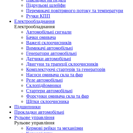
Підрульові шлейфи
Перемикачі повітряного потоку та температури
Ручки КПП
Електрообладнання
Електрообладнання
Автомобільні сигнали
Бачки омивача
Важелі склоочисників
Вимикачі автомобільні
Генератори автомобільні
Датчики автомобільні
Двигуни та трапеції склоочисників
Комплектуючі стартерів та генераторів
Насоси омивача скла та фар
Реле автомобільні
Склопідйомники
Стартери автомобільні
Форсунки омивача скла та фар
Щітки склоочисника
Підшипники
Прокладки автомобільні
Рульове управління
Рульове управління
Кермові рейки та механізми