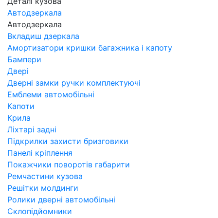
Деталі кузова
Автодзеркала
Автодзеркала
Вкладиш дзеркала
Амортизатори кришки багажника і капоту
Бампери
Двері
Дверні замки ручки комплектуючі
Емблеми автомобільні
Капоти
Крила
Ліхтарі задні
Підкрилки захисти бризговики
Панелі кріплення
Покажчики поворотів габарити
Ремчастини кузова
Решітки молдинги
Ролики дверні автомобільні
Склопідйомники