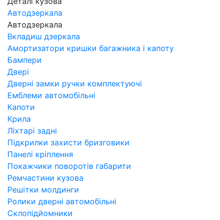
Деталі кузова
Автодзеркала
Автодзеркала
Вкладиш дзеркала
Амортизатори кришки багажника і капоту
Бампери
Двері
Дверні замки ручки комплектуючі
Емблеми автомобільні
Капоти
Крила
Ліхтарі задні
Підкрилки захисти бризговики
Панелі кріплення
Покажчики поворотів габарити
Ремчастини кузова
Решітки молдинги
Ролики дверні автомобільні
Склопідйомники