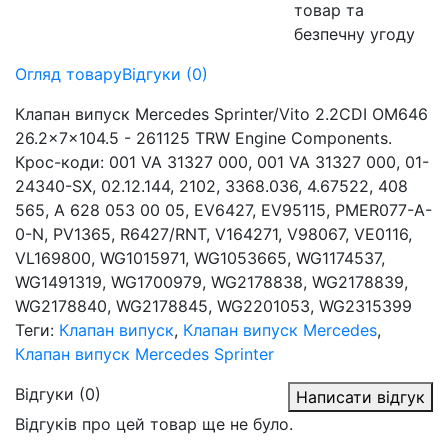
товар та
безпечну угоду
Огляд товару
Відгуки (0)
Клапан випуск Mercedes Sprinter/Vito 2.2CDI OM646
26.2x7x104.5 - 261125 TRW Engine Components.
Крос-коди: 001 VA 31327 000, 001 VA 31327 000, 01-
24340-SX, 02.12.144, 2102, 3368.036, 4.67522, 408
565, A 628 053 00 05, EV6427, EV95115, PMER077-A-
0-N, PV1365, R6427/RNT, V164271, V98067, VE0116,
VL169800, WG1015971, WG1053665, WG1174537,
WG1491319, WG1700979, WG2178838, WG2178839,
WG2178840, WG2178845, WG2201053, WG2315399
Теги:
Клапан випуск
,
Клапан випуск Mercedes
,
Клапан випуск Mercedes Sprinter
Відгуки (0)
Написати відгук
Відгуків про цей товар ще не було.