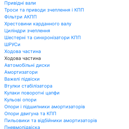
Привідні вали
Троси та приводи зчеплення і КПП
Фільтри АКПП
Хрестовини карданного валу
Циліндри зчеплення
Шестерні та синхронізатори КПП
ШРУСи
Ходова частина
Ходова частина
Автомобільні диски
Амортизатори
Важелі підвіски
Втулки стабілізатора
Кулаки поворотні цапфи
Кульові опори
Опори і підшипники амортизаторів
Опори двигуна та КПП
Пильовики та відбійники амортизаторів
Пневмопідвіска