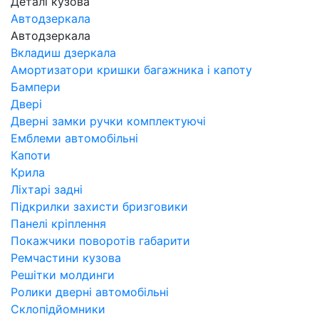
Деталі кузова
Автодзеркала
Автодзеркала
Вкладиш дзеркала
Амортизатори кришки багажника і капоту
Бампери
Двері
Дверні замки ручки комплектуючі
Емблеми автомобільні
Капоти
Крила
Ліхтарі задні
Підкрилки захисти бризговики
Панелі кріплення
Покажчики поворотів габарити
Ремчастини кузова
Решітки молдинги
Ролики дверні автомобільні
Склопідйомники