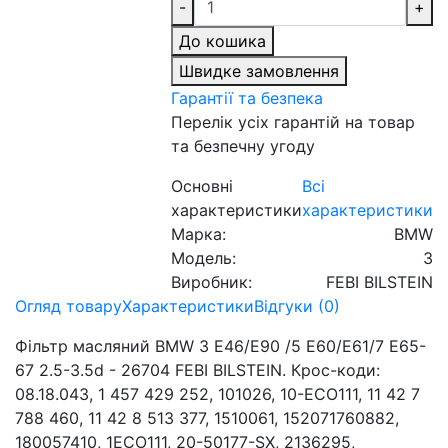
-
+
До кошика
Швидке замовлення
Гарантії та безпека
Перелік усіх гарантій на товар
та безпечну угоду
Основні
Всі
характеристики
характеристики
Марка:
BMW
Модель:
3
Виробник:
FEBI BILSTEIN
Огляд товару
Характеристики
Відгуки (0)
Фільтр масляний BMW 3 E46/E90 /5 E60/E61/7 E65-
67 2.5-3.5d - 26704 FEBI BILSTEIN. Крос-коди:
08.18.043, 1 457 429 252, 101026, 10-ECO111, 11 42 7
788 460, 11 42 8 513 377, 1510061, 152071760882,
180057410, 1ECO111, 20-50177-SX, 2136295,