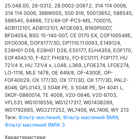
25.048.00, 26-0312, 28.0002-2087.2, 314 114 0006,
314 114 0006, 38BW005, 500 919, 50013652, 586545,
586545, 64866, 721/4X-OF-PCS-MS, 7O0015,
ADB112101, ADB112101, AFOE083, B160P0007,
BFO4054, BSG 15-140-007, CE 0170 EX, COF100549E,
DFO0308, DOFX177/3D, DP1110.11.0093, E149124,
E28H01 D26, E28H01 D26, E50177, ELH4359, EOF170,
EOF4043.10, F-627, FH081z, FO-ECO111, FOP177, HU
721/4 X, HU 721/4 x, L048, L369, LFOE274, LFOE274,
LO-1118, MLE 1478, OE 649/8, OF-4300E, OP-
FOF40029, OX 177/3D, OX 177/3D, OX 177/3D, PAL2-
8046, QFL0143, S 5048 PE, S 5048 PE, SH 4041 L,
SKOF-0860014, TE 4008, V20-0646, V20-8703,
VFL531, WG1018556, WG1217317, WG1438289,
WG1792685, WG2217252, WL7406, WL7406, WY 213
Теги:
Фільтр масляний
,
Фільтр масляний BMW
,
Фільтр масляний BMW 3
Характеристики