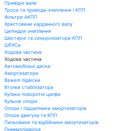
Привідні вали
Троси та приводи зчеплення і КПП
Фільтри АКПП
Хрестовини карданного валу
Циліндри зчеплення
Шестерні та синхронізатори КПП
ШРУСи
Ходова частина
Ходова частина
Автомобільні диски
Амортизатори
Важелі підвіски
Втулки стабілізатора
Кулаки поворотні цапфи
Кульові опори
Опори і підшипники амортизаторів
Опори двигуна та КПП
Пильовики та відбійники амортизаторів
Пневмопідвіска