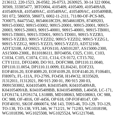
2136112, 220-1523, 26-0582, 26-0753, 2630925, 30-14 322 0004,
30569, 333H5477, 38TO004, 4105409, 4105409, 4105409AB,
4105409AB, 4105409AC, 4105409AC, 4105409AC, 4105409BB,
501 072, 586059, 586073, 6002-11-2111, 711/80-OF-PCS-MS,
7O0075, 84475542, 86546618CDS, 86546618DS, 87409203,
90915-03002, 90915-03002, 90915-20001, 90915-20001, 90915-
20003, 90915-20003, 90915-40001, 90915-40001, 90915-TB001,
90915-TB001, 90915-TD001, 90915-TD001, 90915-YZZB3,
90915-YZZB3, 90915-YZZD2, 90915-YZZD2, 90915-YZZG1,
90915-YZZG2, 90915-YZZJ3, 90915-YZZJ3, ADT32108,
ADT32108, AFOS021, AFOS110, AM101207, AS15000-2300,
AS15000-2300L, B110186111, BFO4056, C025, C101, C103,
C1034, C105, C1074, C111, C114, CS 0172, CT15.702,
CTY11111, DFO2400, DO 911, DOFC988, DP1110.11.0040,
DP1110.11.0054, DP1110.11.0099, ELH4241, EOF233,
EOF4016.20, EOF4089.20, EOF4109.20, EOF4140.20, F106401,
FH097z, FL-111A, FO-279S, FO458, H14W32, H335620,
J1312011, J1312021, J90 915 200 01, J90 915 200 03,
J9091503002, K04105409, K04105409, K04105409AB,
K04105409AB, K04105409BB, K04105409BB, L40458, LC-171,
LFOS174, LFOS174, LS188B, MD108063, MD108063, OC 988,
OC 988, OF-4016, OF-4456, OP 618, OP-FOF40147, OP-
FOF40191, SKOF-0860074, SM 143, T093-46, TO-129, TO-129,
TO-138, TO-138, VFL346, W 712/21, W 712/83, WG1018198,
WG1018396, WG1025508, WG1025524, WG1217048,