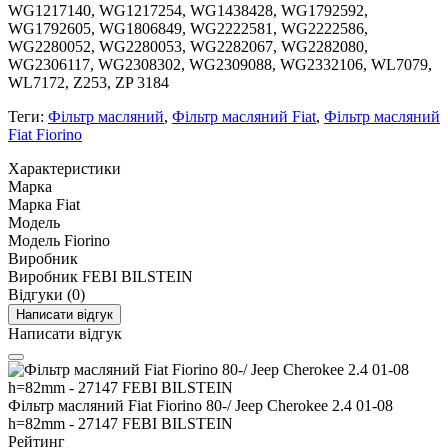
WG1217140, WG1217254, WG1438428, WG1792592,
WG1792605, WG1806849, WG2222581, WG2222586,
WG2280052, WG2280053, WG2282067, WG2282080,
WG2306117, WG2308302, WG2309088, WG2332106, WL7079,
WL7172, Z253, ZP 3184
Теги:
Фільтр масляний
,
Фільтр масляний Fiat
,
Фільтр масляний
Fiat Fiorino
Характеристики
Марка
Марка
Fiat
Модель
Модель
Fiorino
Виробник
Виробник
FEBI BILSTEIN
Відгуки (0)
Написати відгук
Написати відгук
Фільтр масляний Fiat Fiorino 80-/ Jeep Cherokee 2.4 01-08
h=82mm - 27147 FEBI BILSTEIN
Рейтинг