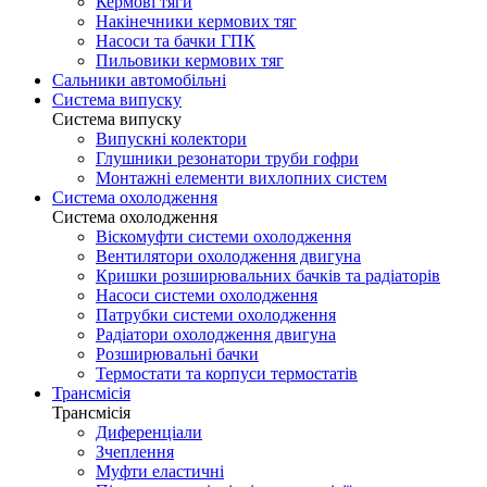
Кермові тяги
Накінечники кермових тяг
Насоси та бачки ГПК
Пильовики кермових тяг
Сальники автомобільні
Система випуску
Система випуску
Випускні колектори
Глушники резонатори труби гофри
Монтажні елементи вихлопних систем
Система охолодження
Система охолодження
Віскомуфти системи охолодження
Вентилятори охолодження двигуна
Кришки розширювальних бачків та радіаторів
Насоси системи охолодження
Патрубки системи охолодження
Радіатори охолодження двигуна
Розширювальні бачки
Термостати та корпуси термостатів
Трансмісія
Трансмісія
Диференціали
Зчеплення
Муфти еластичні