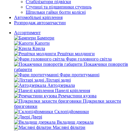
Стабілізатори підвіски
Ступиці та підшипники ступиць
Шпильки гайки болти колісні
Автомобільні кріплення
Розпродаж автозапчастин
Ассортимент
Бампери
Капоти
Крила
Решітки молдинги
Фари головного світла
Покажчики поворотів
габарити
Фари протитуманні
Ліхтарі задні
Автодзеркала
Панелі кріплення
Ремчастини кузова
Підкрилки захисти
бризговики
Склопідйомники
Двері
Вкладиш дзеркала
Масляні фільтри