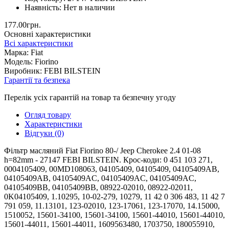
Наявність:
Нет в наличии
177.00грн.
Основні характеристики
Всі характеристики
Марка:
Fiat
Модель:
Fiorino
Виробник:
FEBI BILSTEIN
Гарантії та безпека
Перелік усіх гарантій на товар та безпечну угоду
Огляд товару
Характеристики
Відгуки (0)
Фільтр масляний Fiat Fiorino 80-/ Jeep Cherokee 2.4 01-08
h=82mm - 27147 FEBI BILSTEIN. Крос-коди: 0 451 103 271,
0004105409, 00MD108063, 04105409, 04105409, 04105409AB,
04105409AB, 04105409AC, 04105409AC, 04105409AC,
04105409BB, 04105409BB, 08922-02010, 08922-02011,
0K04105409, 1.10295, 10-02-279, 10279, 11 42 0 306 483, 11 42 7
791 059, 11.13101, 123-02010, 123-17061, 123-17070, 14.15000,
1510052, 15601-34100, 15601-34100, 15601-44010, 15601-44010,
15601-44011, 15601-44011, 1609563480, 1703750, 180055910,