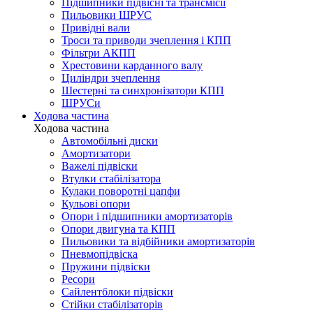
Підшипники підвісні та трансмісії
Пильовики ШРУС
Привідні вали
Троси та приводи зчеплення і КПП
Фільтри АКПП
Хрестовини карданного валу
Циліндри зчеплення
Шестерні та синхронізатори КПП
ШРУСи
Ходова частина
Ходова частина
Автомобільні диски
Амортизатори
Важелі підвіски
Втулки стабілізатора
Кулаки поворотні цапфи
Кульові опори
Опори і підшипники амортизаторів
Опори двигуна та КПП
Пильовики та відбійники амортизаторів
Пневмопідвіска
Пружини підвіски
Ресори
Сайлентблоки підвіски
Стійки стабілізаторів