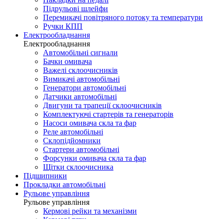
Підрульові шлейфи
Перемикачі повітряного потоку та температури
Ручки КПП
Електрообладнання
Електрообладнання
Автомобільні сигнали
Бачки омивача
Важелі склоочисників
Вимикачі автомобільні
Генератори автомобільні
Датчики автомобільні
Двигуни та трапеції склоочисників
Комплектуючі стартерів та генераторів
Насоси омивача скла та фар
Реле автомобільні
Склопідйомники
Стартери автомобільні
Форсунки омивача скла та фар
Щітки склоочисника
Підшипники
Прокладки автомобільні
Рульове управління
Рульове управління
Кермові рейки та механізми