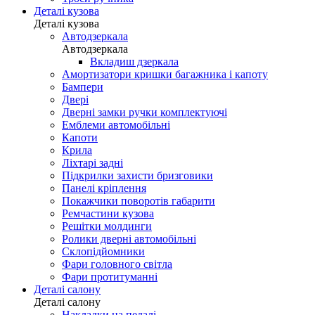
Деталі кузова
Деталі кузова
Автодзеркала
Автодзеркала
Вкладиш дзеркала
Амортизатори кришки багажника і капоту
Бампери
Двері
Дверні замки ручки комплектуючі
Емблеми автомобільні
Капоти
Крила
Ліхтарі задні
Підкрилки захисти бризговики
Панелі кріплення
Покажчики поворотів габарити
Ремчастини кузова
Решітки молдинги
Ролики дверні автомобільні
Склопідйомники
Фари головного світла
Фари протитуманні
Деталі салону
Деталі салону
Накладки на педалі