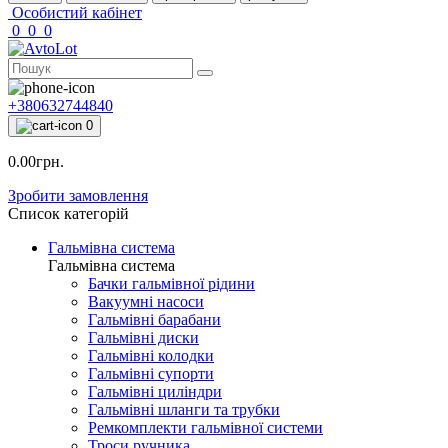
Особистий кабінет
0
0
0
+380632744840
0
0.00грн.
Зробити замовлення
Список категорій
Гальмівна система
Гальмівна система
Бачки гальмівної рідини
Вакуумні насоси
Гальмівні барабани
Гальмівні диски
Гальмівні колодки
Гальмівні супорти
Гальмівні циліндри
Гальмівні шланги та трубки
Ремкомплекти гальмівної системи
Троси ручника