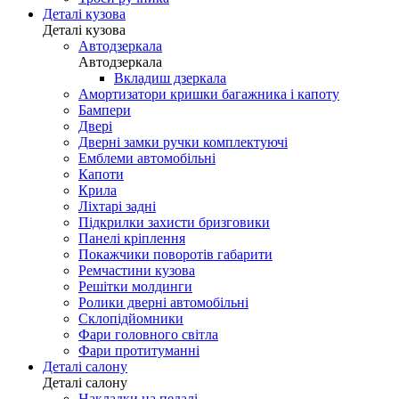
Деталі кузова
Деталі кузова
Автодзеркала
Автодзеркала
Вкладиш дзеркала
Амортизатори кришки багажника і капоту
Бампери
Двері
Дверні замки ручки комплектуючі
Емблеми автомобільні
Капоти
Крила
Ліхтарі задні
Підкрилки захисти бризговики
Панелі кріплення
Покажчики поворотів габарити
Ремчастини кузова
Решітки молдинги
Ролики дверні автомобільні
Склопідйомники
Фари головного світла
Фари протитуманні
Деталі салону
Деталі салону
Накладки на педалі