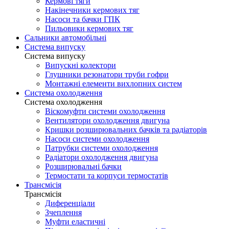
Кермові тяги
Накінечники кермових тяг
Насоси та бачки ГПК
Пильовики кермових тяг
Сальники автомобільні
Система випуску
Система випуску
Випускні колектори
Глушники резонатори труби гофри
Монтажні елементи вихлопних систем
Система охолодження
Система охолодження
Віскомуфти системи охолодження
Вентилятори охолодження двигуна
Кришки розширювальних бачків та радіаторів
Насоси системи охолодження
Патрубки системи охолодження
Радіатори охолодження двигуна
Розширювальні бачки
Термостати та корпуси термостатів
Трансмісія
Трансмісія
Диференціали
Зчеплення
Муфти еластичні