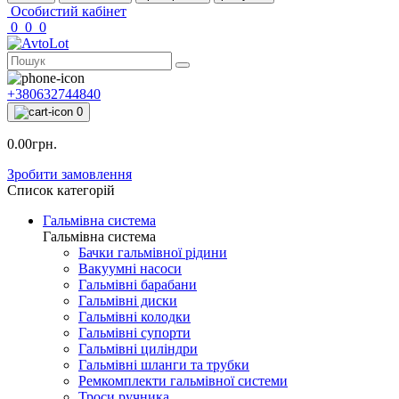
Особистий кабінет
0
0
0
+380632744840
0
0.00грн.
Зробити замовлення
Список категорій
Гальмівна система
Гальмівна система
Бачки гальмівної рідини
Вакуумні насоси
Гальмівні барабани
Гальмівні диски
Гальмівні колодки
Гальмівні супорти
Гальмівні циліндри
Гальмівні шланги та трубки
Ремкомплекти гальмівної системи
Троси ручника