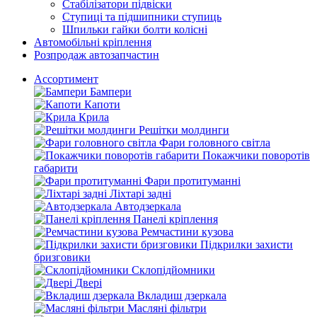
Стабілізатори підвіски
Ступиці та підшипники ступиць
Шпильки гайки болти колісні
Автомобільні кріплення
Розпродаж автозапчастин
Ассортимент
Бампери
Капоти
Крила
Решітки молдинги
Фари головного світла
Покажчики поворотів
габарити
Фари протитуманні
Ліхтарі задні
Автодзеркала
Панелі кріплення
Ремчастини кузова
Підкрилки захисти
бризговики
Склопідйомники
Двері
Вкладиш дзеркала
Масляні фільтри