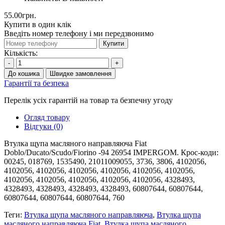
55.00грн.
Купити в один клік
Введіть номер телефону і ми передзвонимо
Купити
Кількість:
-
+
До кошика
Швидке замовлення
Гарантії та безпека
Перелік усіх гарантій на товар та безпечну угоду
Огляд товару
Відгуки (0)
Втулка щупа масляного направляюча Fiat
Doblo/Ducato/Scudo/Fiorino -94 26954 IMPERGOM. Крос-коди:
00245, 018769, 1535490, 21011009055, 3736, 3806, 4102056,
4102056, 4102056, 4102056, 4102056, 4102056, 4102056,
4102056, 4102056, 4102056, 4102056, 4102056, 4328493,
4328493, 4328493, 4328493, 4328493, 60807644, 60807644,
60807644, 60807644, 60807644, 760
Теги:
Втулка щупа масляного направляюча
,
Втулка щупа
масляного направляюча Fiat
,
Втулка щупа масляного