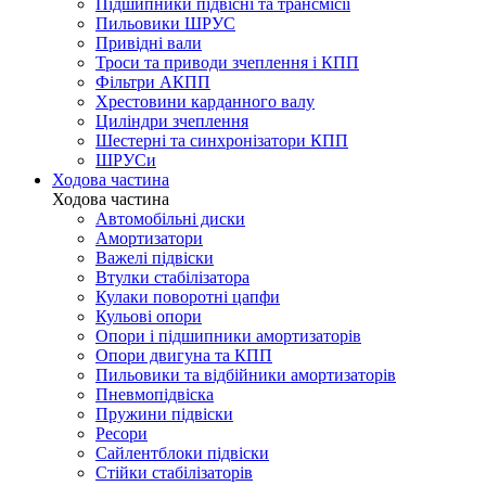
Підшипники підвісні та трансмісії
Пильовики ШРУС
Привідні вали
Троси та приводи зчеплення і КПП
Фільтри АКПП
Хрестовини карданного валу
Циліндри зчеплення
Шестерні та синхронізатори КПП
ШРУСи
Ходова частина
Ходова частина
Автомобільні диски
Амортизатори
Важелі підвіски
Втулки стабілізатора
Кулаки поворотні цапфи
Кульові опори
Опори і підшипники амортизаторів
Опори двигуна та КПП
Пильовики та відбійники амортизаторів
Пневмопідвіска
Пружини підвіски
Ресори
Сайлентблоки підвіски
Стійки стабілізаторів