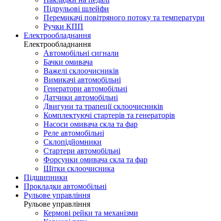
Підрульові шлейфи
Перемикачі повітряного потоку та температури
Ручки КПП
Електрообладнання
Електрообладнання
Автомобільні сигнали
Бачки омивача
Важелі склоочисників
Вимикачі автомобільні
Генератори автомобільні
Датчики автомобільні
Двигуни та трапеції склоочисників
Комплектуючі стартерів та генераторів
Насоси омивача скла та фар
Реле автомобільні
Склопідйомники
Стартери автомобільні
Форсунки омивача скла та фар
Щітки склоочисника
Підшипники
Прокладки автомобільні
Рульове управління
Рульове управління
Кермові рейки та механізми