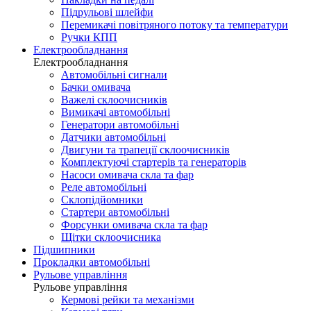
Підрульові шлейфи
Перемикачі повітряного потоку та температури
Ручки КПП
Електрообладнання
Електрообладнання
Автомобільні сигнали
Бачки омивача
Важелі склоочисників
Вимикачі автомобільні
Генератори автомобільні
Датчики автомобільні
Двигуни та трапеції склоочисників
Комплектуючі стартерів та генераторів
Насоси омивача скла та фар
Реле автомобільні
Склопідйомники
Стартери автомобільні
Форсунки омивача скла та фар
Щітки склоочисника
Підшипники
Прокладки автомобільні
Рульове управління
Рульове управління
Кермові рейки та механізми