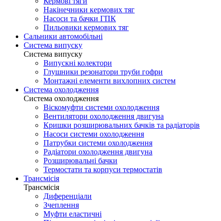
Кермові тяги
Накінечники кермових тяг
Насоси та бачки ГПК
Пильовики кермових тяг
Сальники автомобільні
Система випуску
Система випуску
Випускні колектори
Глушники резонатори труби гофри
Монтажні елементи вихлопних систем
Система охолодження
Система охолодження
Віскомуфти системи охолодження
Вентилятори охолодження двигуна
Кришки розширювальних бачків та радіаторів
Насоси системи охолодження
Патрубки системи охолодження
Радіатори охолодження двигуна
Розширювальні бачки
Термостати та корпуси термостатів
Трансмісія
Трансмісія
Диференціали
Зчеплення
Муфти еластичні