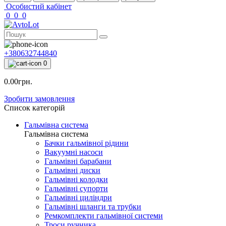
Особистий кабінет
0
0
0
+380632744840
0
0.00грн.
Зробити замовлення
Список категорій
Гальмівна система
Гальмівна система
Бачки гальмівної рідини
Вакуумні насоси
Гальмівні барабани
Гальмівні диски
Гальмівні колодки
Гальмівні супорти
Гальмівні циліндри
Гальмівні шланги та трубки
Ремкомплекти гальмівної системи
Троси ручника