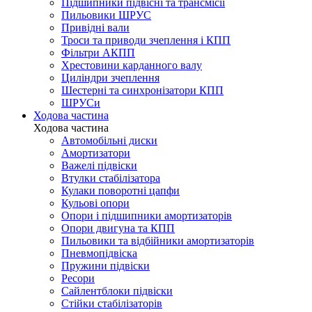
Підшипники підвісні та трансмісії
Пильовики ШРУС
Привідні вали
Троси та приводи зчеплення і КПП
Фільтри АКПП
Хрестовини карданного валу
Циліндри зчеплення
Шестерні та синхронізатори КПП
ШРУСи
Ходова частина
Ходова частина
Автомобільні диски
Амортизатори
Важелі підвіски
Втулки стабілізатора
Кулаки поворотні цапфи
Кульові опори
Опори і підшипники амортизаторів
Опори двигуна та КПП
Пильовики та відбійники амортизаторів
Пневмопідвіска
Пружини підвіски
Ресори
Сайлентблоки підвіски
Стійки стабілізаторів