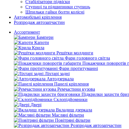
Стабілізатори підвіски
Ступиці та підшипники ступиць
Шпильки гайки болти колісні
Автомобільні кріплення
Розпродаж автозапчастин
Ассортимент
Бампери
Капоти
Крила
Решітки молдинги
Фари головного світла
Покажчики поворотів 
Фари протитуманні
Ліхтарі задні
Автодзеркала
Панелі кріплення
Ремчастини кузова
Підкрилки захисти бри
Склопідйомники
Двері
Вкладиш дзеркала
Масляні фільтри
Повітряні фільтри
Розпродаж автозапчастин