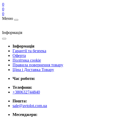
0
0
0
Меню
Інформація
Інформація
Гарантії та безпека
Оферта
Політика cookie
Правила повернення товару
Ціна і Доставка Товару
Час роботи:
Телефони:
+380632744840
Пошта:
sale@avtolot.com.ua
Месенджери: