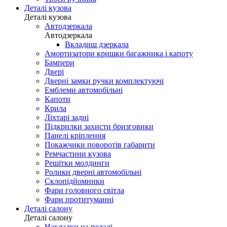
Деталі кузова
Деталі кузова
Автодзеркала
Автодзеркала
Вкладиш дзеркала
Амортизатори кришки багажника і капоту
Бампери
Двері
Дверні замки ручки комплектуючі
Емблеми автомобільні
Капоти
Крила
Ліхтарі задні
Підкрилки захисти бризговики
Панелі кріплення
Покажчики поворотів габарити
Ремчастини кузова
Решітки молдинги
Ролики дверні автомобільні
Склопідйомники
Фари головного світла
Фари протитуманні
Деталі салону
Деталі салону
Накладки на педалі