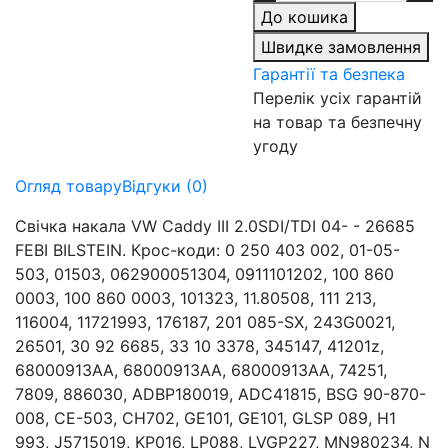
До кошика
Швидке замовлення
Гарантії та безпека
Перелік усіх гарантій
на товар та безпечну
угоду
Огляд товару
Відгуки (0)
Свічка накала VW Caddy III 2.0SDI/TDI 04- - 26685
FEBI BILSTEIN. Крос-коди: 0 250 403 002, 01-05-
503, 01503, 062900051304, 0911101202, 100 860
0003, 100 860 0003, 101323, 11.80508, 111 213,
116004, 11721993, 176187, 201 085-SX, 243G0021,
26501, 30 92 6685, 33 10 3378, 345147, 41201z,
68000913AA, 68000913AA, 68000913AA, 74251,
7809, 886030, ADBP180019, ADC41815, BSG 90-870-
008, CE-503, CH702, GE101, GE101, GLSP 089, H1
993, J5715019, KP016, LP088, LVGP227, MN980234, N