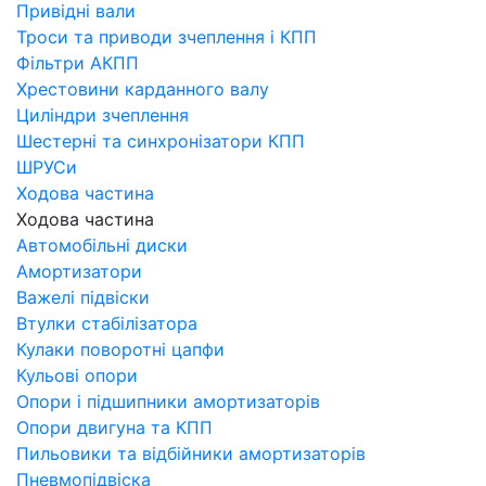
Привідні вали
Троси та приводи зчеплення і КПП
Фільтри АКПП
Хрестовини карданного валу
Циліндри зчеплення
Шестерні та синхронізатори КПП
ШРУСи
Ходова частина
Ходова частина
Автомобільні диски
Амортизатори
Важелі підвіски
Втулки стабілізатора
Кулаки поворотні цапфи
Кульові опори
Опори і підшипники амортизаторів
Опори двигуна та КПП
Пильовики та відбійники амортизаторів
Пневмопідвіска