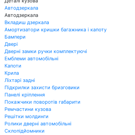
Деталі кузова
Автодзеркала
Автодзеркала
Вкладиш дзеркала
Амортизатори кришки багажника і капоту
Бампери
Двері
Дверні замки ручки комплектуючі
Емблеми автомобільні
Капоти
Крила
Ліхтарі задні
Підкрилки захисти бризговики
Панелі кріплення
Покажчики поворотів габарити
Ремчастини кузова
Решітки молдинги
Ролики дверні автомобільні
Склопідйомники