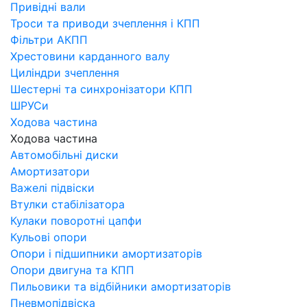
Привідні вали
Троси та приводи зчеплення і КПП
Фільтри АКПП
Хрестовини карданного валу
Циліндри зчеплення
Шестерні та синхронізатори КПП
ШРУСи
Ходова частина
Ходова частина
Автомобільні диски
Амортизатори
Важелі підвіски
Втулки стабілізатора
Кулаки поворотні цапфи
Кульові опори
Опори і підшипники амортизаторів
Опори двигуна та КПП
Пильовики та відбійники амортизаторів
Пневмопідвіска