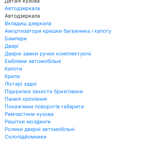
Деталі кузова
Автодзеркала
Автодзеркала
Вкладиш дзеркала
Амортизатори кришки багажника і капоту
Бампери
Двері
Дверні замки ручки комплектуючі
Емблеми автомобільні
Капоти
Крила
Ліхтарі задні
Підкрилки захисти бризговики
Панелі кріплення
Покажчики поворотів габарити
Ремчастини кузова
Решітки молдинги
Ролики дверні автомобільні
Склопідйомники