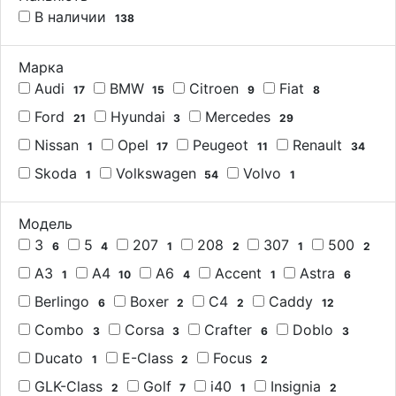
В наличии
138
Марка
Audi
BMW
Citroen
Fiat
17
15
9
8
Ford
Hyundai
Mercedes
21
3
29
Nissan
Opel
Peugeot
Renault
1
17
11
34
Skoda
Volkswagen
Volvo
1
54
1
Модель
3
5
207
208
307
500
6
4
1
2
1
2
A3
A4
A6
Accent
Astra
1
10
4
1
6
Berlingo
Boxer
C4
Caddy
6
2
2
12
Combo
Corsa
Crafter
Doblo
3
3
6
3
Ducato
E-Class
Focus
1
2
2
GLK-Class
Golf
i40
Insignia
2
7
1
2