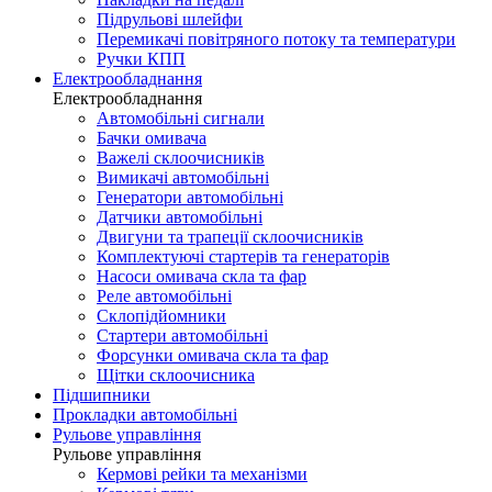
Підрульові шлейфи
Перемикачі повітряного потоку та температури
Ручки КПП
Електрообладнання
Електрообладнання
Автомобільні сигнали
Бачки омивача
Важелі склоочисників
Вимикачі автомобільні
Генератори автомобільні
Датчики автомобільні
Двигуни та трапеції склоочисників
Комплектуючі стартерів та генераторів
Насоси омивача скла та фар
Реле автомобільні
Склопідйомники
Стартери автомобільні
Форсунки омивача скла та фар
Щітки склоочисника
Підшипники
Прокладки автомобільні
Рульове управління
Рульове управління
Кермові рейки та механізми