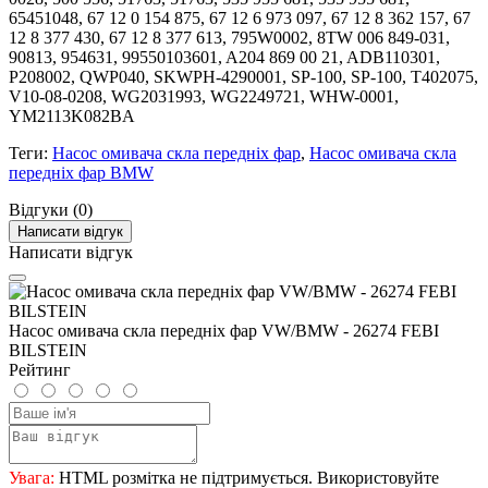
65451048, 67 12 0 154 875, 67 12 6 973 097, 67 12 8 362 157, 67
12 8 377 430, 67 12 8 377 613, 795W0002, 8TW 006 849-031,
90813, 954631, 99550103601, A204 869 00 21, ADB110301,
P208002, QWP040, SKWPH-4290001, SP-100, SP-100, T402075,
V10-08-0208, WG2031993, WG2249721, WHW-0001,
YM2113K082BA
Теги:
Насос омивача скла передніх фар
,
Насос омивача скла
передніх фар BMW
Відгуки (0)
Написати відгук
Написати відгук
Насос омивача скла передніх фар VW/BMW - 26274 FEBI
BILSTEIN
Рейтинг
Увага:
HTML розмітка не підтримується. Використовуйте