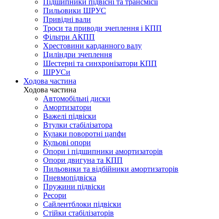
Підшипники підвісні та трансмісії
Пильовики ШРУС
Привідні вали
Троси та приводи зчеплення і КПП
Фільтри АКПП
Хрестовини карданного валу
Циліндри зчеплення
Шестерні та синхронізатори КПП
ШРУСи
Ходова частина
Ходова частина
Автомобільні диски
Амортизатори
Важелі підвіски
Втулки стабілізатора
Кулаки поворотні цапфи
Кульові опори
Опори і підшипники амортизаторів
Опори двигуна та КПП
Пильовики та відбійники амортизаторів
Пневмопідвіска
Пружини підвіски
Ресори
Сайлентблоки підвіски
Стійки стабілізаторів