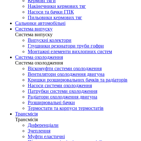
Кермові тяги
Накінечники кермових тяг
Насоси та бачки ГПК
Пильовики кермових тяг
Сальники автомобільні
Система випуску
Система випуску
Випускні колектори
Глушники резонатори труби гофри
Монтажні елементи вихлопних систем
Система охолодження
Система охолодження
Віскомуфти системи охолодження
Вентилятори охолодження двигуна
Кришки розширювальних бачків та радіаторів
Насоси системи охолодження
Патрубки системи охолодження
Радіатори охолодження двигуна
Розширювальні бачки
Термостати та корпуси термостатів
Трансмісія
Трансмісія
Диференціали
Зчеплення
Муфти еластичні