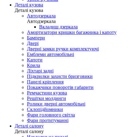
Деталі кузова
Деталі кузова
Автодзеркала
Автодзеркала
Вкладиш дзеркала
Амортизатори кришки багажника і капоту
Бампери
Двері
Дверні замки ручки комплектуючі
Емблеми автомобільні
Капоти
Крила
Ліхтарі задні
Підкрилки захисти бризговики
Панелі кріплення
Покажчики поворотів габарити
Ремчастини кузова
Решітки молдинги
Ролики дверні автомобільні
Склопідйомники
Фари головного світла
Фари протитуманні
Деталі салону
Деталі салону
Накладки на педалі