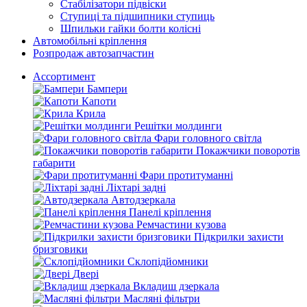
Стабілізатори підвіски
Ступиці та підшипники ступиць
Шпильки гайки болти колісні
Автомобільні кріплення
Розпродаж автозапчастин
Ассортимент
Бампери
Капоти
Крила
Решітки молдинги
Фари головного світла
Покажчики поворотів
габарити
Фари протитуманні
Ліхтарі задні
Автодзеркала
Панелі кріплення
Ремчастини кузова
Підкрилки захисти
бризговики
Склопідйомники
Двері
Вкладиш дзеркала
Масляні фільтри