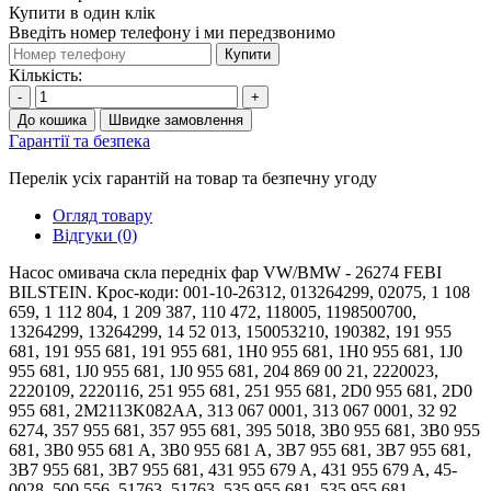
Купити в один клік
Введіть номер телефону і ми передзвонимо
Купити
Кількість:
-
+
До кошика
Швидке замовлення
Гарантії та безпека
Перелік усіх гарантій на товар та безпечну угоду
Огляд товару
Відгуки (0)
Насос омивача скла передніх фар VW/BMW - 26274 FEBI
BILSTEIN. Крос-коди: 001-10-26312, 013264299, 02075, 1 108
659, 1 112 804, 1 209 387, 110 472, 118005, 1198500700,
13264299, 13264299, 14 52 013, 150053210, 190382, 191 955
681, 191 955 681, 191 955 681, 1H0 955 681, 1H0 955 681, 1J0
955 681, 1J0 955 681, 1J0 955 681, 204 869 00 21, 2220023,
2220109, 2220116, 251 955 681, 251 955 681, 2D0 955 681, 2D0
955 681, 2M2113K082AA, 313 067 0001, 313 067 0001, 32 92
6274, 357 955 681, 357 955 681, 395 5018, 3B0 955 681, 3B0 955
681, 3B0 955 681 A, 3B0 955 681 A, 3B7 955 681, 3B7 955 681,
3B7 955 681, 3B7 955 681, 431 955 679 A, 431 955 679 A, 45-
0028, 500 556, 51763, 51763, 535 955 681, 535 955 681,