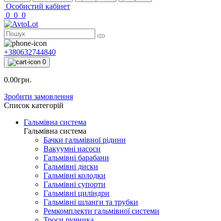
Особистий кабінет
0
0
0
+380632744840
0
0.00грн.
Зробити замовлення
Список категорій
Гальмівна система
Гальмівна система
Бачки гальмівної рідини
Вакуумні насоси
Гальмівні барабани
Гальмівні диски
Гальмівні колодки
Гальмівні супорти
Гальмівні циліндри
Гальмівні шланги та трубки
Ремкомплекти гальмівної системи
Троси ручника