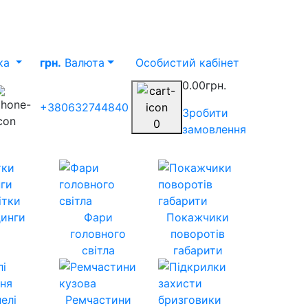
ка
грн.
Валюта
Особистий кабінет
0.00грн.
+380632744840
Зробити
0
замовлення
ітки
инги
Фари
Покажчики
головного
поворотів
світла
габарити
елі
Ремчастини