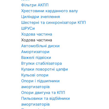
Фільтри АКПП
Хрестовини карданного валу
Циліндри зчеплення
Шестерні та синхронізатори КПП
ШРУСи
Ходова частина
Ходова частина
Автомобільні диски
Амортизатори
Важелі підвіски
Втулки стабілізатора
Кулаки поворотні цапфи
Кульові опори
Опори і підшипники
амортизаторів
Опори двигуна та КПП
Пильовики та відбійники
амортизаторів