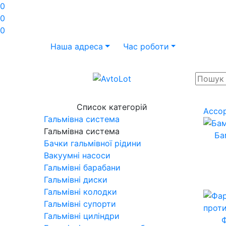
0
0
0
Наша адреса
Час роботи
Список категорій
Ассо
Гальмівна система
Гальмівна система
Ба
Бачки гальмівної рідини
Вакуумні насоси
Гальмівні барабани
Гальмівні диски
Гальмівні колодки
Гальмівні супорти
Гальмівні циліндри