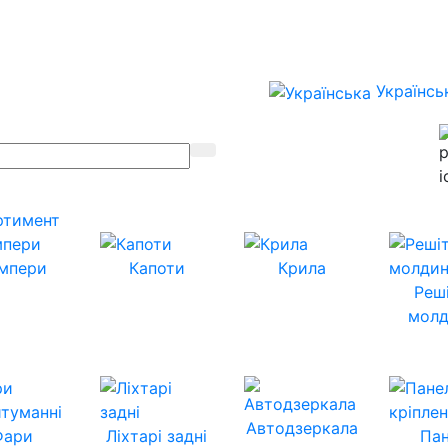
Українсь
ртимент
мпери
Капоти
Крила
Реш
молд
Автодзеркала
Фари
Ліхтарі задні
Пан