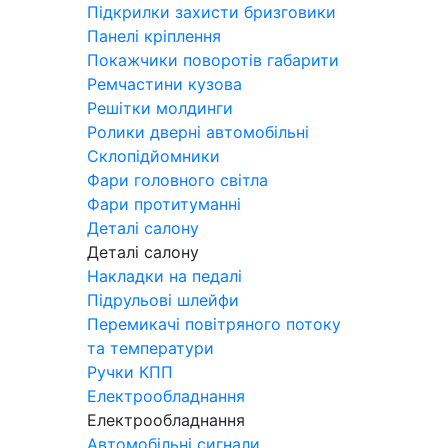
Підкрилки захисти бризговики
Панелі кріплення
Покажчики поворотів габарити
Ремчастини кузова
Решітки молдинги
Ролики дверні автомобільні
Склопідйомники
Фари головного світла
Фари протитуманні
Деталі салону
Деталі салону
Накладки на педалі
Підрульові шлейфи
Перемикачі повітряного потоку
та температури
Ручки КПП
Електрообладнання
Електрообладнання
Автомобільні сигнали