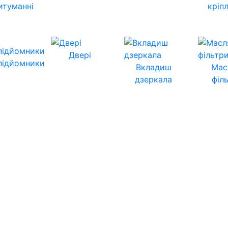
итуманні
кріп
Двері
підйомники
Вкладиш
Мас
дзеркала
філ