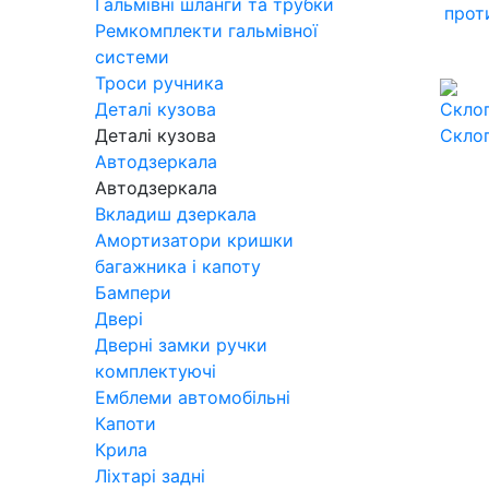
Гальмівні шланги та трубки
прот
Ремкомплекти гальмівної
системи
Троси ручника
Деталі кузова
Деталі кузова
Скло
Автодзеркала
Автодзеркала
Вкладиш дзеркала
Амортизатори кришки
багажника і капоту
Бампери
Двері
Дверні замки ручки
комплектуючі
Емблеми автомобільні
Капоти
Крила
Ліхтарі задні