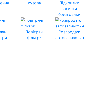
лення
кузова
Підкрилки
захисти
бризговики
ляні
Повітряні
Розпродаж
ьтри
фільтри
автозапчастин