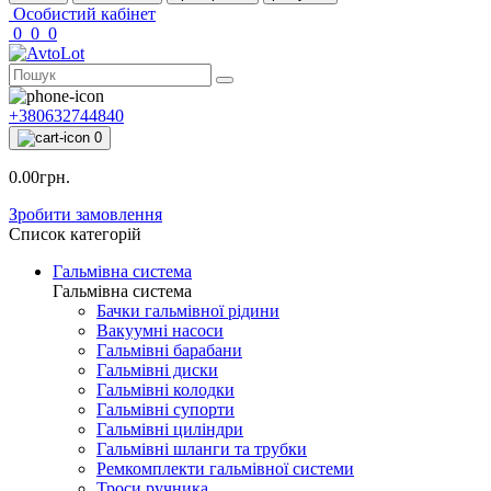
Особистий кабінет
0
0
0
+380632744840
0
0.00грн.
Зробити замовлення
Список категорій
Гальмівна система
Гальмівна система
Бачки гальмівної рідини
Вакуумні насоси
Гальмівні барабани
Гальмівні диски
Гальмівні колодки
Гальмівні супорти
Гальмівні циліндри
Гальмівні шланги та трубки
Ремкомплекти гальмівної системи
Троси ручника