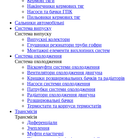
Кермові тяги
Накінечники кермових тяг
Насоси та бачки ГПК
Пильовики кермових тяг
Сальники автомобільні
Система випуску
Система випуску
Випускні колектори
Глушники резонатори труби гофри
Монтажні елементи вихлопних систем
Система охолодження
Система охолодження
Віскомуфти системи охолодження
Вентилятори охолодження двигуна
Кришки розширювальних бачків та радіаторів
Насоси системи охолодження
Патрубки системи охолодження
Радіатори охолодження двигуна
Розширювальні бачки
Термостати та корпуси термостатів
Трансмісія
Трансмісія
Диференціали
Зчеплення
Муфти еластичні