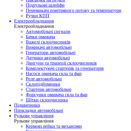
Підрульові шлейфи
Перемикачі повітряного потоку та температури
Ручки КПП
Електрообладнання
Електрообладнання
Автомобільні сигнали
Бачки омивача
Важелі склоочисників
Вимикачі автомобільні
Генератори автомобільні
Датчики автомобільні
Двигуни та трапеції склоочисників
Комплектуючі стартерів та генераторів
Насоси омивача скла та фар
Реле автомобільні
Склопідйомники
Стартери автомобільні
Форсунки омивача скла та фар
Щітки склоочисника
Підшипники
Прокладки автомобільні
Рульове управління
Рульове управління
Кермові рейки та механізми