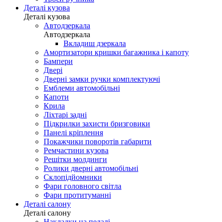
Деталі кузова
Деталі кузова
Автодзеркала
Автодзеркала
Вкладиш дзеркала
Амортизатори кришки багажника і капоту
Бампери
Двері
Дверні замки ручки комплектуючі
Емблеми автомобільні
Капоти
Крила
Ліхтарі задні
Підкрилки захисти бризговики
Панелі кріплення
Покажчики поворотів габарити
Ремчастини кузова
Решітки молдинги
Ролики дверні автомобільні
Склопідйомники
Фари головного світла
Фари протитуманні
Деталі салону
Деталі салону
Накладки на педалі