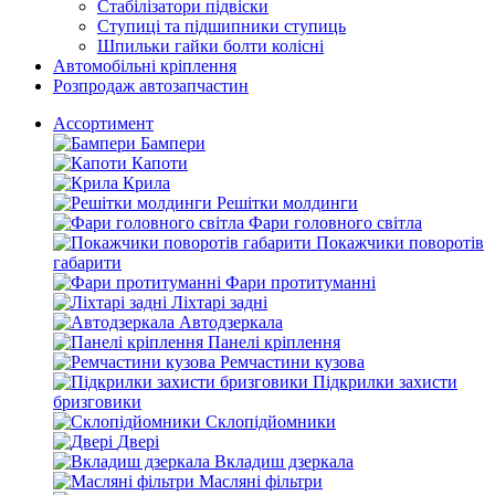
Стабілізатори підвіски
Ступиці та підшипники ступиць
Шпильки гайки болти колісні
Автомобільні кріплення
Розпродаж автозапчастин
Ассортимент
Бампери
Капоти
Крила
Решітки молдинги
Фари головного світла
Покажчики поворотів
габарити
Фари протитуманні
Ліхтарі задні
Автодзеркала
Панелі кріплення
Ремчастини кузова
Підкрилки захисти
бризговики
Склопідйомники
Двері
Вкладиш дзеркала
Масляні фільтри