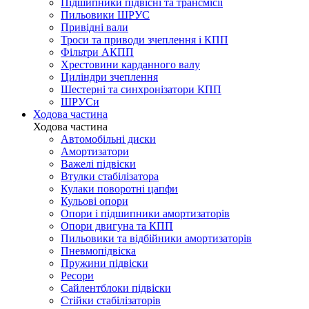
Підшипники підвісні та трансмісії
Пильовики ШРУС
Привідні вали
Троси та приводи зчеплення і КПП
Фільтри АКПП
Хрестовини карданного валу
Циліндри зчеплення
Шестерні та синхронізатори КПП
ШРУСи
Ходова частина
Ходова частина
Автомобільні диски
Амортизатори
Важелі підвіски
Втулки стабілізатора
Кулаки поворотні цапфи
Кульові опори
Опори і підшипники амортизаторів
Опори двигуна та КПП
Пильовики та відбійники амортизаторів
Пневмопідвіска
Пружини підвіски
Ресори
Сайлентблоки підвіски
Стійки стабілізаторів