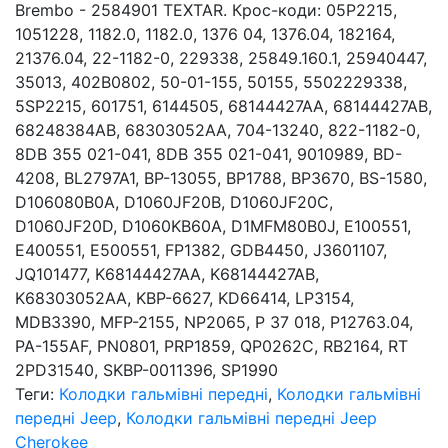
Brembo - 2584901 TEXTAR. Крос-коди: 05P2215,
1051228, 1182.0, 1182.0, 1376 04, 1376.04, 182164,
21376.04, 22-1182-0, 229338, 25849.160.1, 25940447,
35013, 402B0802, 50-01-155, 50155, 5502229338,
5SP2215, 601751, 6144505, 68144427AA, 68144427AB,
68248384AB, 68303052AA, 704-13240, 822-1182-0,
8DB 355 021-041, 8DB 355 021-041, 9010989, BD-
4208, BL2797A1, BP-13055, BP1788, BP3670, BS-1580,
D106080B0A, D1060JF20B, D1060JF20C,
D1060JF20D, D1060KB60A, D1MFM80B0J, E100551,
E400551, E500551, FP1382, GDB4450, J3601107,
JQ101477, K68144427AA, K68144427AB,
K68303052AA, KBP-6627, KD66414, LP3154,
MDB3390, MFP-2155, NP2065, P 37 018, P12763.04,
PA-155AF, PN0801, PRP1859, QP0262C, RB2164, RT
2PD31540, SKBP-0011396, SP1990
Теги:
Колодки гальмівні передні
,
Колодки гальмівні
передні Jeep
,
Колодки гальмівні передні Jeep
Cherokee