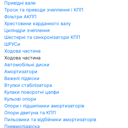
Привідні вали
Троси та приводи зчеплення і КПП
Фільтри АКПП
Хрестовини карданного валу
Циліндри зчеплення
Шестерні та синхронізатори КПП
ШРУСи
Ходова частина
Ходова частина
Автомобільні диски
Амортизатори
Важелі підвіски
Втулки стабілізатора
Кулаки поворотні цапфи
Кульові опори
Опори і підшипники амортизаторів
Опори двигуна та КПП
Пильовики та відбійники амортизаторів
Пневмопідвіска