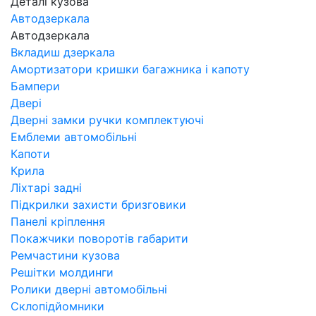
Деталі кузова
Автодзеркала
Автодзеркала
Вкладиш дзеркала
Амортизатори кришки багажника і капоту
Бампери
Двері
Дверні замки ручки комплектуючі
Емблеми автомобільні
Капоти
Крила
Ліхтарі задні
Підкрилки захисти бризговики
Панелі кріплення
Покажчики поворотів габарити
Ремчастини кузова
Решітки молдинги
Ролики дверні автомобільні
Склопідйомники