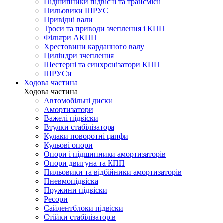
Підшипники підвісні та трансмісії
Пильовики ШРУС
Привідні вали
Троси та приводи зчеплення і КПП
Фільтри АКПП
Хрестовини карданного валу
Циліндри зчеплення
Шестерні та синхронізатори КПП
ШРУСи
Ходова частина
Ходова частина
Автомобільні диски
Амортизатори
Важелі підвіски
Втулки стабілізатора
Кулаки поворотні цапфи
Кульові опори
Опори і підшипники амортизаторів
Опори двигуна та КПП
Пильовики та відбійники амортизаторів
Пневмопідвіска
Пружини підвіски
Ресори
Сайлентблоки підвіски
Стійки стабілізаторів