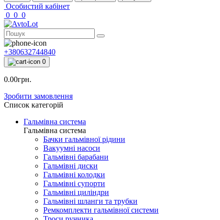
Особистий кабінет
0
0
0
+380632744840
0
0.00грн.
Зробити замовлення
Список категорій
Гальмівна система
Гальмівна система
Бачки гальмівної рідини
Вакуумні насоси
Гальмівні барабани
Гальмівні диски
Гальмівні колодки
Гальмівні супорти
Гальмівні циліндри
Гальмівні шланги та трубки
Ремкомплекти гальмівної системи
Троси ручника