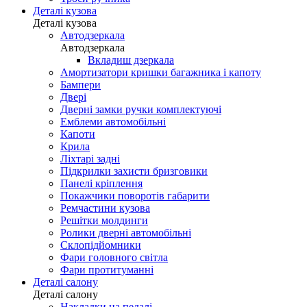
Деталі кузова
Деталі кузова
Автодзеркала
Автодзеркала
Вкладиш дзеркала
Амортизатори кришки багажника і капоту
Бампери
Двері
Дверні замки ручки комплектуючі
Емблеми автомобільні
Капоти
Крила
Ліхтарі задні
Підкрилки захисти бризговики
Панелі кріплення
Покажчики поворотів габарити
Ремчастини кузова
Решітки молдинги
Ролики дверні автомобільні
Склопідйомники
Фари головного світла
Фари протитуманні
Деталі салону
Деталі салону
Накладки на педалі