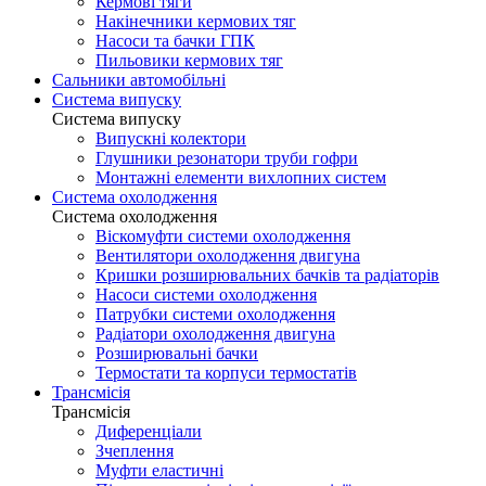
Кермові тяги
Накінечники кермових тяг
Насоси та бачки ГПК
Пильовики кермових тяг
Сальники автомобільні
Система випуску
Система випуску
Випускні колектори
Глушники резонатори труби гофри
Монтажні елементи вихлопних систем
Система охолодження
Система охолодження
Віскомуфти системи охолодження
Вентилятори охолодження двигуна
Кришки розширювальних бачків та радіаторів
Насоси системи охолодження
Патрубки системи охолодження
Радіатори охолодження двигуна
Розширювальні бачки
Термостати та корпуси термостатів
Трансмісія
Трансмісія
Диференціали
Зчеплення
Муфти еластичні