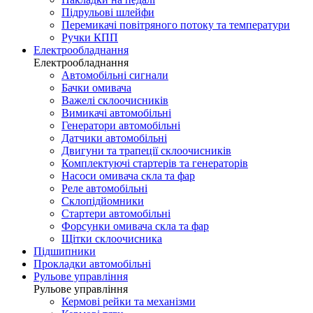
Підрульові шлейфи
Перемикачі повітряного потоку та температури
Ручки КПП
Електрообладнання
Електрообладнання
Автомобільні сигнали
Бачки омивача
Важелі склоочисників
Вимикачі автомобільні
Генератори автомобільні
Датчики автомобільні
Двигуни та трапеції склоочисників
Комплектуючі стартерів та генераторів
Насоси омивача скла та фар
Реле автомобільні
Склопідйомники
Стартери автомобільні
Форсунки омивача скла та фар
Щітки склоочисника
Підшипники
Прокладки автомобільні
Рульове управління
Рульове управління
Кермові рейки та механізми