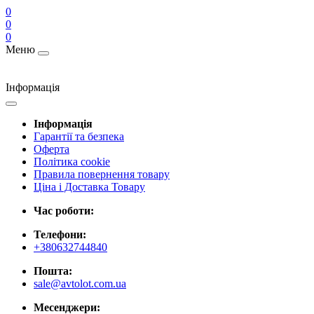
0
0
0
Меню
Інформація
Інформація
Гарантії та безпека
Оферта
Політика cookie
Правила повернення товару
Ціна і Доставка Товару
Час роботи:
Телефони:
+380632744840
Пошта:
sale@avtolot.com.ua
Месенджери: