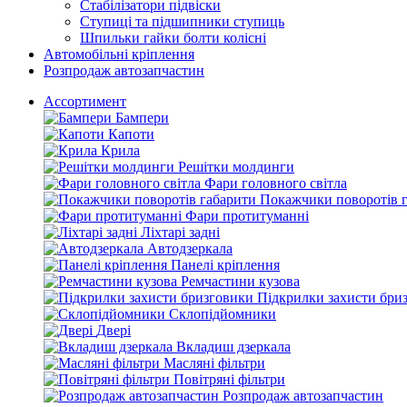
Стабілізатори підвіски
Ступиці та підшипники ступиць
Шпильки гайки болти колісні
Автомобільні кріплення
Розпродаж автозапчастин
Ассортимент
Бампери
Капоти
Крила
Решітки молдинги
Фари головного світла
Покажчики поворотів 
Фари протитуманні
Ліхтарі задні
Автодзеркала
Панелі кріплення
Ремчастини кузова
Підкрилки захисти бри
Склопідйомники
Двері
Вкладиш дзеркала
Масляні фільтри
Повітряні фільтри
Розпродаж автозапчастин